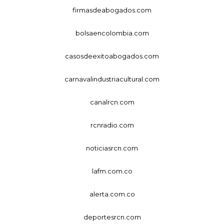
firmasdeabogados.com
bolsaencolombia.com
casosdeexitoabogados.com
carnavalindustriacultural.com
canalrcn.com
rcnradio.com
noticiasrcn.com
lafm.com.co
alerta.com.co
deportesrcn.com