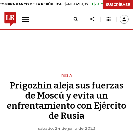
$ 408.498,97
+$ 8.753,81
+2,19%
O DE LA REPÚBLICA
TASA DE US
SUSCRÍBASE
RUSIA
Prigozhin aleja sus fuerzas
de Moscú y evita un
enfrentamiento con Ejército
de Rusia
sábado, 24 de junio de 2023