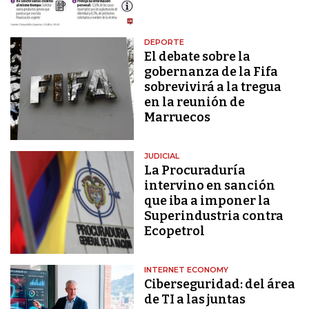
DEPORTE
El debate sobre la
gobernanza de la Fifa
sobrevivirá a la tregua
en la reunión de
Marruecos
JUDICIAL
La Procuraduría
intervino en sanción
que iba a imponer la
Superindustria contra
Ecopetrol
INTERNET ECONOMY
Ciberseguridad: del área
de TI a las juntas