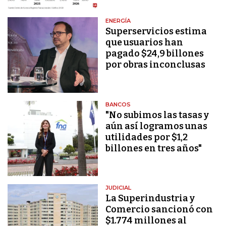
ENERGÍA
Superservicios estima
que usuarios han
pagado $24,9 billones
por obras inconclusas
BANCOS
"No subimos las tasas y
aún así logramos unas
utilidades por $1,2
billones en tres años"
JUDICIAL
La Superindustria y
Comercio sancionó con
$1.774 millones al