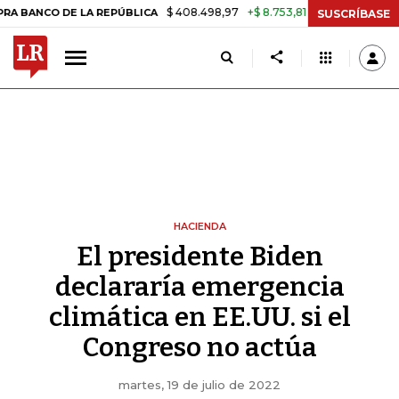
$ 408.498,97
+$ 8.753,81
+2,19%
O DE LA REPÚBLICA
TASA DE U
SUSCRÍBASE
HACIENDA
El presidente Biden
declararía emergencia
climática en EE.UU. si el
Congreso no actúa
martes, 19 de julio de 2022