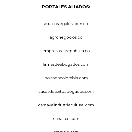
PORTALES ALIADOS:
asuntoslegales.com.co
agronegocios.co
empresas.larepublica.co
firmasdeabogados.com
bolsaencolombia.com
casosdeexitoabogados.com
carnavalindustriacultural.com
canalrcn.com
rcnradio.com