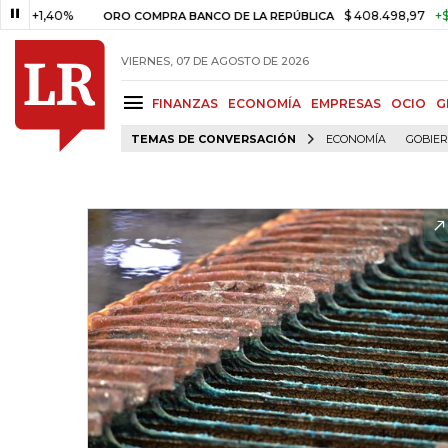
,40%
$ 408.498,97
+$ 8.753,8
ORO COMPRA BANCO DE LA REPÚBLICA
VIERNES, 07 DE AGOSTO DE 2026
FINANZAS
ECONOMÍA
EMPRESAS
OCIO
G
TEMAS DE CONVERSACIÓN
ECONOMÍA
GOBIE