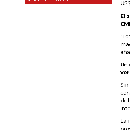
US$
El 
CMP
"Lo
mac
aña
Un 
ver
Sin
con
del
int
La 
pró