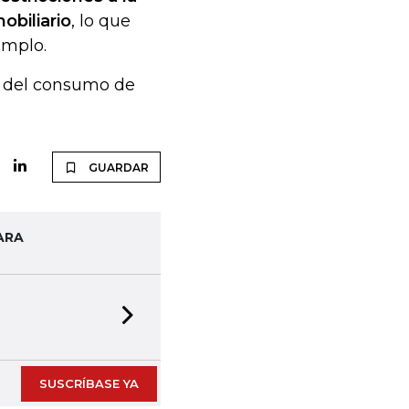
obiliario
, lo que
emplo.
n del consumo de
GUARDAR
ARA
Next slide
SUSCRÍBASE YA