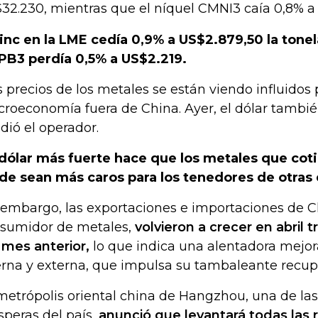
32.230, mientras que el níquel CMNI3 caía 0,8% a 
zinc en la LME cedía 0,9% a US$2.879,50 la tone
B3 perdía 0,5% a US$2.219.
s precios de los metales se están viendo influidos 
roeconomía fuera de China. Ayer, el dólar también 
dió el operador.
dólar más fuerte hace que los metales que cotiz
de sean más caros para los tenedores de otras 
 embargo, las exportaciones e importaciones de Ch
sumidor de metales,
volvieron a crecer en abril t
 mes anterior,
lo que indica una alentadora mejo
erna y externa, que impulsa su tambaleante recu
metrópolis oriental china de Hangzhou, una de la
speras del país,
anunció que levantará todas las r