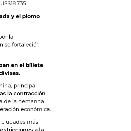
US$18.735.
lada y el plomo
por la
se fortaleció",
an en el billete
divisas.
ina, principal
ras la contracción
ra de la demanda
peración económica.
s ciudades más
estricciones a la