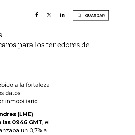
GUARDAR
s
caros para los tenedores de
bido a la fortaleza
os datos
r inmobiliario.
ondres (LME)
a las 0946 GMT
, el
vanzaba un 0,7% a