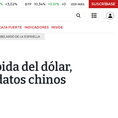
SUSCRÍBASE
02%
10,34%
+0,10%
+0,98%
$ 416,91
+$ 0,05
+0,01%
DTF
UVR
VER MÁS
CAJA FUERTE
INDICADORES
INSIDE
BELARDO DE LA ESPRIELLA
ida del dólar,
datos chinos