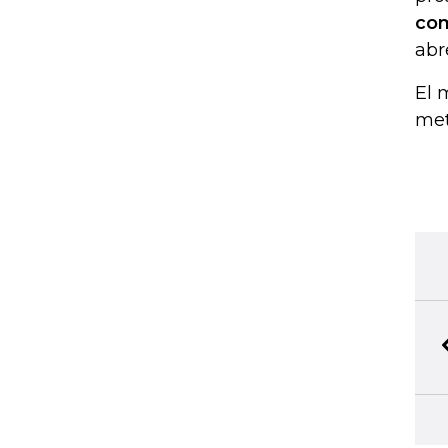
com
abr
El 
met