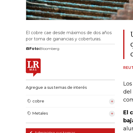
El cobre cae desde máximos de dos años
por toma de ganancias y coberturas.
Foto:
Bloomberg
REU
Los
Agregue a sus temas de interés
del
com
cobre
El 
Metales
baj
alu
Administre sus temas