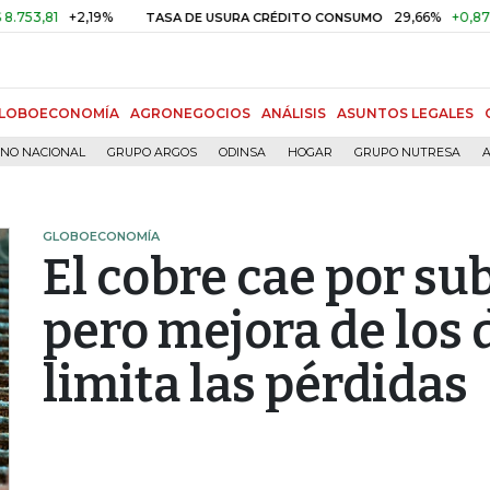
1
+2,19%
29,66%
+0,87%
+3,
TASA DE USURA CRÉDITO CONSUMO
LOBOECONOMÍA
AGRONEGOCIOS
ANÁLISIS
ASUNTOS LEGALES
RNO NACIONAL
GRUPO ARGOS
ODINSA
HOGAR
GRUPO NUTRESA
A
GLOBOECONOMÍA
El cobre cae por sub
pero mejora de los 
limita las pérdidas