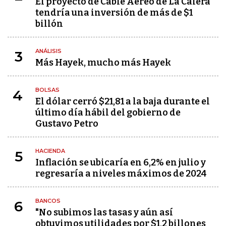
El proyecto de Cable Aéreo de La Calera
tendría una inversión de más de $1
billón
ANÁLISIS
3
Más Hayek, mucho más Hayek
BOLSAS
4
El dólar cerró $21,81 a la baja durante el
último día hábil del gobierno de
Gustavo Petro
HACIENDA
5
Inflación se ubicaría en 6,2% en julio y
regresaría a niveles máximos de 2024
BANCOS
6
"No subimos las tasas y aún así
obtuvimos utilidades por $1,2 billones