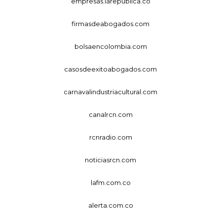
empresas.larepublica.co
firmasdeabogados.com
bolsaencolombia.com
casosdeexitoabogados.com
carnavalindustriacultural.com
canalrcn.com
rcnradio.com
noticiasrcn.com
lafm.com.co
alerta.com.co