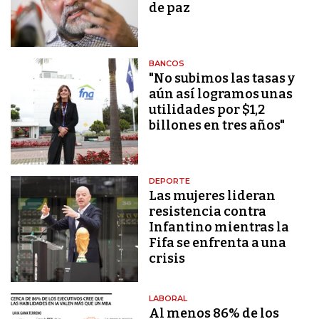
de paz
BANCOS
"No subimos las tasas y
aún así logramos unas
utilidades por $1,2
billones en tres años"
DEPORTE
Las mujeres lideran
resistencia contra
Infantino mientras la
Fifa se enfrenta a una
crisis
LABORAL
Al menos 86% de los