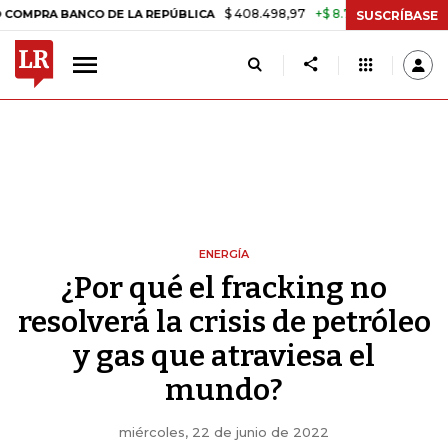
$ 408.498,97
+$ 8.753,81
+2,19%
ANCO DE LA REPÚBLICA
TASA DE
SUSCRÍBASE
ENERGÍA
¿Por qué el fracking no
resolverá la crisis de petróleo
y gas que atraviesa el
mundo?
miércoles, 22 de junio de 2022