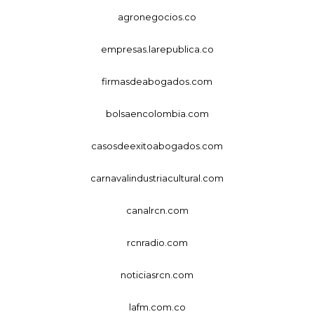
agronegocios.co
empresas.larepublica.co
firmasdeabogados.com
bolsaencolombia.com
casosdeexitoabogados.com
carnavalindustriacultural.com
canalrcn.com
rcnradio.com
noticiasrcn.com
lafm.com.co