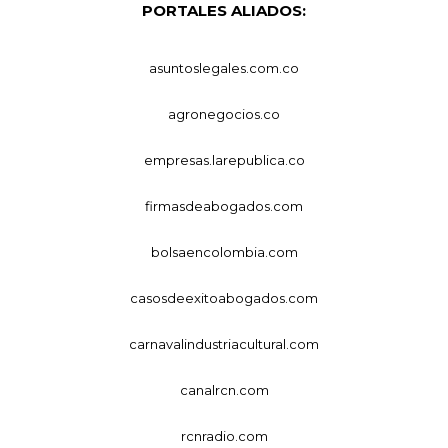
PORTALES ALIADOS:
asuntoslegales.com.co
agronegocios.co
empresas.larepublica.co
firmasdeabogados.com
bolsaencolombia.com
casosdeexitoabogados.com
carnavalindustriacultural.com
canalrcn.com
rcnradio.com