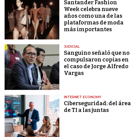
Santander Fashion
Week celebra nueve
años como una de las
plataformas de moda
más importantes
JUDICIAL
Sanguino señaló que no
compulsaron copias en
el caso de Jorge Alfredo
Vargas
INTERNET ECONOMY
Ciberseguridad: del área
de TI a las juntas