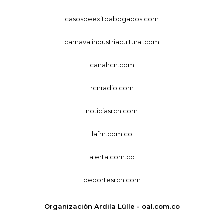
casosdeexitoabogados.com
carnavalindustriacultural.com
canalrcn.com
rcnradio.com
noticiasrcn.com
lafm.com.co
alerta.com.co
deportesrcn.com
Organización Ardila Lülle - oal.com.co