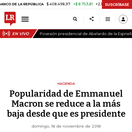
$ 408.498,97
+$ 8.753,81
+2,19%
 LA REPÚBLICA
TASA DE USURA
SUSCRÍBASE
EN VIVO
Posesión presidencial de Abelardo de la Espriell
HACIENDA
Popularidad de Emmanuel
Macron se reduce a la más
baja desde que es presidente
domingo, 18 de noviembre de 2018