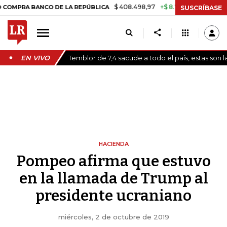
$ 408.498,97
+$ 8.753,81
+2,19%
ANCO DE LA REPÚBLICA
TASA D
SUSCRÍBASE
EN VIVO
Temblor de 7,4 sacude a todo el país, estas son 
HACIENDA
Pompeo afirma que estuvo
en la llamada de Trump al
presidente ucraniano
miércoles, 2 de octubre de 2019