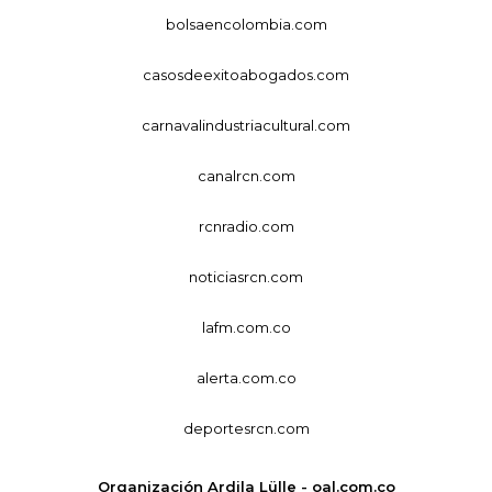
bolsaencolombia.com
casosdeexitoabogados.com
carnavalindustriacultural.com
canalrcn.com
rcnradio.com
noticiasrcn.com
lafm.com.co
alerta.com.co
deportesrcn.com
Organización Ardila Lülle - oal.com.co