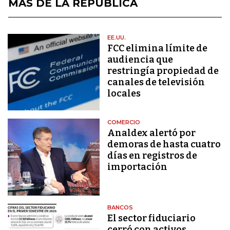
MÁS DE LA REPÚBLICA
EE.UU.
FCC elimina límite de
audiencia que
restringía propiedad de
canales de televisión
locales
COMERCIO
Analdex alertó por
demoras de hasta cuatro
días en registros de
importación
BANCOS
El sector fiduciario
cerró con activos