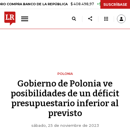
$ 408.498,97
+$ 8.753,81
+2,19%
RA BANCO DE LA REPÚBLICA
TA
SUSCRÍBASE
POLONIA
Gobierno de Polonia ve
posibilidades de un déficit
presupuestario inferior al
previsto
sábado, 25 de noviembre de 2023