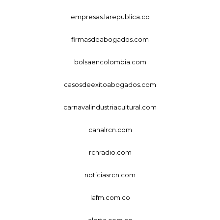
empresas.larepublica.co
firmasdeabogados.com
bolsaencolombia.com
casosdeexitoabogados.com
carnavalindustriacultural.com
canalrcn.com
rcnradio.com
noticiasrcn.com
lafm.com.co
alerta.com.co