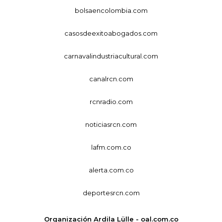
bolsaencolombia.com
casosdeexitoabogados.com
carnavalindustriacultural.com
canalrcn.com
rcnradio.com
noticiasrcn.com
lafm.com.co
alerta.com.co
deportesrcn.com
Organización Ardila Lülle - oal.com.co