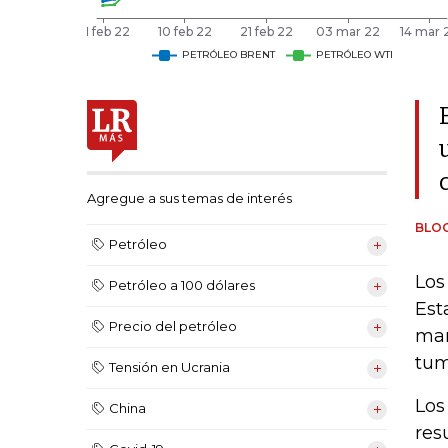
Agregue a sus temas de interés
BLO
Petróleo
Los
Petróleo a 100 dólares
Est
Precio del petróleo
mar
tum
Tensión en Ucrania
Los
China
res