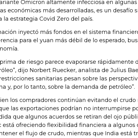
variante Ómicron altamente infecciosa en algunas
as económicas más desarrolladas, es un desafío 
a la estrategia Covid Zero del país.
nación inyectó más fondos en el sistema financiero
erencia para el yuan más débil de lo esperado, bu
nomía.
 prima de riesgo parece evaporarse rápidamente de
róleo”, dijo Norbert Ruecker, analista de Julius Ba
 restricciones sanitarias pesan sobre las perspect
na y, por lo tanto, sobre la demanda de petróleo”.
bien los compradores continúan evitando el crudo r
que las exportaciones podrían no interrumpirse p
ida que algunos acuerdos se retiran del ojo públ
c está ofreciendo flexibilidad financiera a algunos 
tener el flujo de crudo, mientras que India está 