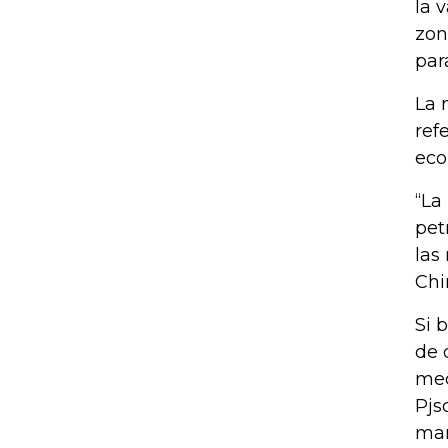
la 
zon
par
La 
ref
eco
“La
pet
las
Chi
Si 
de 
med
Pjs
man