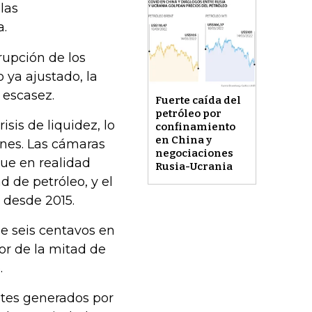
las
a.
rupción de los
 ya ajustado, la
 escasez.
Fuerte caída del
petróleo por
is de liquidez, lo
confinamiento
en China y
ones. Las cámaras
negociaciones
ue en realidad
Rusia-Ucrania
 de petróleo, y el
 desde 2015.
e seis centavos en
dor de la mitad de
.
ntes generados por