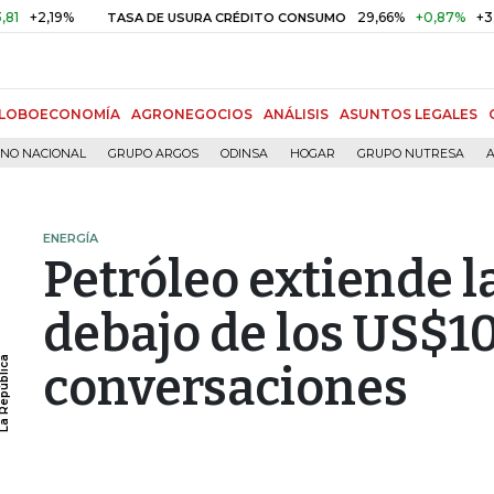
19%
29,66%
+0,87%
+3,02%
TASA DE USURA CRÉDITO CONSUMO
LOBOECONOMÍA
AGRONEGOCIOS
ANÁLISIS
ASUNTOS LEGALES
RNO NACIONAL
GRUPO ARGOS
ODINSA
HOGAR
GRUPO NUTRESA
A
ENERGÍA
Petróleo extiende l
debajo de los US$1
conversaciones