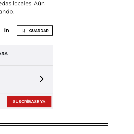
edas locales. Aún
jando.
GUARDAR
ARA
Next slide
SUSCRÍBASE YA