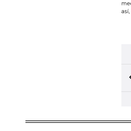
mec
así