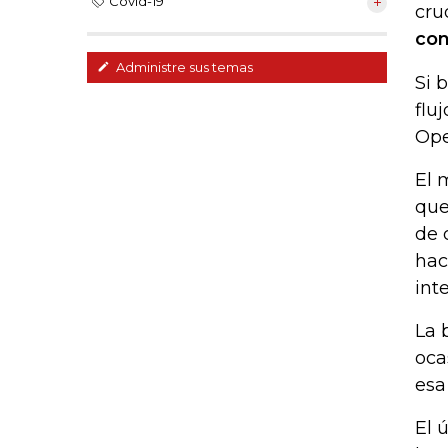
Covid-19
cru
con
Administre sus temas
Si 
flu
Ope
El 
que
de 
hac
int
La 
oca
esa
El 