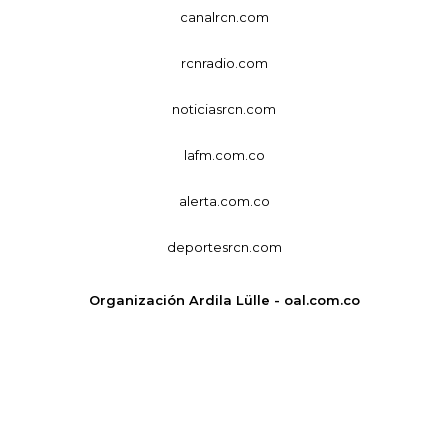
canalrcn.com
rcnradio.com
noticiasrcn.com
lafm.com.co
alerta.com.co
deportesrcn.com
Organización Ardila Lülle - oal.com.co