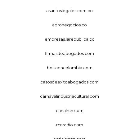
asuntoslegales.com.co
agronegocios.co
empresas.larepublica.co
firmasdeabogados.com
bolsaencolombia.com
casosdeexitoabogados.com
carnavalindustriacultural.com
canalrcn.com
rcnradio.com
noticiasrcn.com