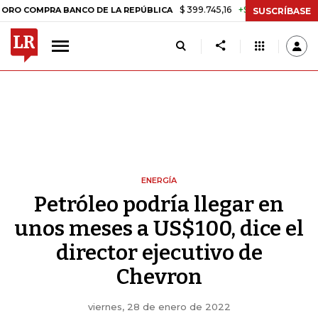
$ 399.745,16
+$ 2.295,71
+0,58%
MPRA BANCO DE LA REPÚBLICA
T
SUSCRÍBASE
ENERGÍA
Petróleo podría llegar en
unos meses a US$100, dice el
director ejecutivo de
Chevron
viernes, 28 de enero de 2022