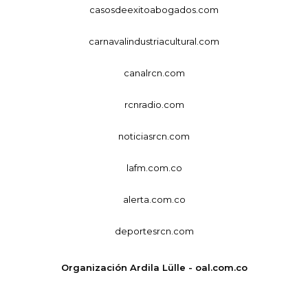
casosdeexitoabogados.com
carnavalindustriacultural.com
canalrcn.com
rcnradio.com
noticiasrcn.com
lafm.com.co
alerta.com.co
deportesrcn.com
Organización Ardila Lülle - oal.com.co