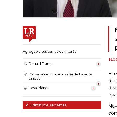
Agregue a sus temas de interés
BLO
Donald Trump
El 
Departamento de Justicia de Estados
Unidos
des
dis
Casa Blanca
inv
Administre sus temas
Nav
com