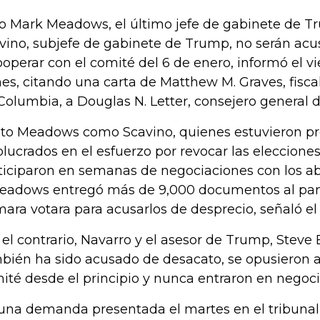
o Mark Meadows, el último jefe de gabinete de T
vino, subjefe de gabinete de Trump, no serán acus
ooperar con el comité del 6 de enero, informó el v
es, citando una carta de Matthew M. Graves, fiscal 
Columbia, a Douglas N. Letter, consejero general 
to Meadows como Scavino, quienes estuvieron 
olucrados en el esfuerzo por revocar las eleccione
ticiparon en semanas de negociaciones con los a
eadows entregó más de 9,000 documentos al pane
ara votara para acusarlos de desprecio, señaló el
 el contrario, Navarro y el asesor de Trump, Steve
bién ha sido acusado de desacato, se opusieron a 
ité desde el principio y nunca entraron en negoci
una demanda presentada el martes en el tribunal d