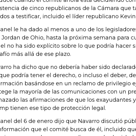
duce cuando el comité ahora está decidiendo cóm
istencia de cinco republicanos de la Cámara que 
ados a testificar, incluido el líder republicano Kevi
panel le ha dado al menos a uno de los legisladore
 Jordan de Ohio, hasta la próxima semana para cu
el no ha sido explícito sobre lo que podría hacer s
afío más allá de ese plazo.
arro ha dicho que no debería haber sido declara
que podría tener el derecho, o incluso el deber, de
ormación basándose en un reclamo de privilegio e
tege la mayoría de las comunicaciones con un pre
hazado las afirmaciones de que los exayudantes y
mp tienen ese tipo de protección legal.
panel del 6 de enero dijo que Navarro discutió pú
información que el comité busca de él, incluido q