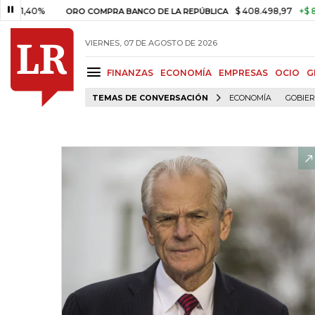
0%
$ 408.498,97
+$ 8.753,81
ORO COMPRA BANCO DE LA REPÚBLICA
VIERNES, 07 DE AGOSTO DE 2026
FINANZAS
ECONOMÍA
EMPRESAS
OCIO
G
TEMAS DE CONVERSACIÓN
ECONOMÍA
GOBIE