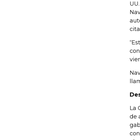
UU.
Nav
aut
cit
“Es
con
vie
Nav
lla
Des
La 
de 
gab
con