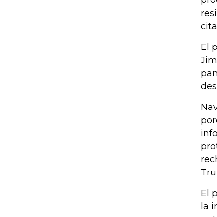
pro
res
cit
El 
Jim
pan
des
Nav
por
inf
pro
rec
Tru
El 
la 