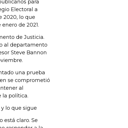
epublicanos para
egio Electoral a
e 2020, lo que
e enero de 2021.
ento de Justicia.
to al departamento
sesor Steve Bannon
oviembre.
entado una prueba
uien se comprometió
ntener al
a política.
y lo que sigue
 está claro. Se