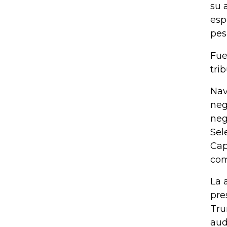
su 
esp
pes
Fue
tri
Nav
neg
neg
Sel
Cap
com
La 
pre
Tru
aud