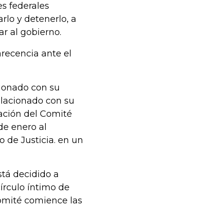
s federales
lo y detenerlo, a
r al gobierno.
recencia ante el
cionado con su
elacionado con su
ación del Comité
de enero al
o de Justicia. en un
stá decidido a
írculo íntimo de
omité comience las