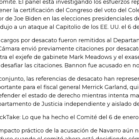
comité. El panel está investigando los esfuerzos r
ener la certificación del Congreso del voto del Col
or de Joe Biden en las elecciones presidenciales d
dujo a un ataque al Capitolio de los EE. UU. el 6 d
 cargos por desacato fueron remitidos al Departam
Cámara envió previamente citaciones por desaca
tra el exjefe de gabinete Mark Meadows y el exa
 desafiar las citaciones. Bannon fue acusado en n
conjunto, las referencias de desacato han repres
ortante para el fiscal general Merrick Garland, q
efender el estado de derecho mientras intenta ma
artamento de Justicia independiente y aislado de l
ckTake: Lo que ha hecho el Comité del 6 de enero 
impacto práctico de la acusación de Navarro aún no