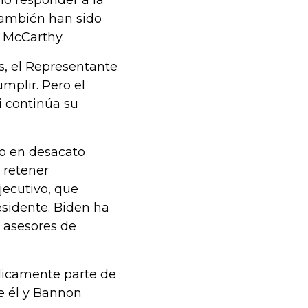
o responder a la
también han sido
n McCarthy.
s, el Representante
mplir. Pero el
i continúa su
do en desacato
 retener
jecutivo, que
sidente. Biden ha
 asesores de
blicamente parte de
ue él y Bannon