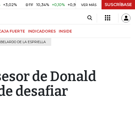
SUSCRÍBASE
%
10,34%
+0,10%
+0,98%
$ 416,96
+$ 0,05
+0,01%
DTF
UVR
VER MÁS
CAJA FUERTE
INDICADORES
INSIDE
BELARDO DE LA ESPRIELLA
sesor de Donald
de desafiar