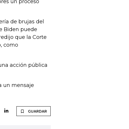
ores un proceso
ría de brujas del
oe Biden puede
redijo que la Corte
o, como
una acción pública
a un mensaje
GUARDAR