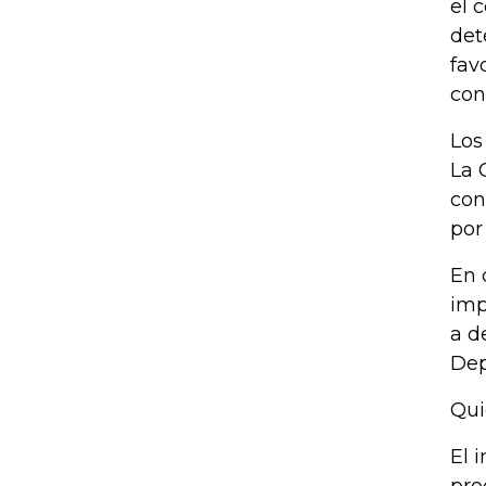
el 
det
fav
con
Los
La 
con
por
En 
imp
a d
Dep
Qui
El 