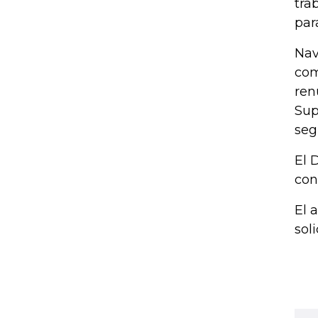
tra
par
Nav
com
ren
Sup
seg
El 
con
El 
sol