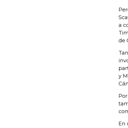
Per
Sca
a c
Tim
de 
Tan
inv
par
y M
Cám
Por
tam
com
En 