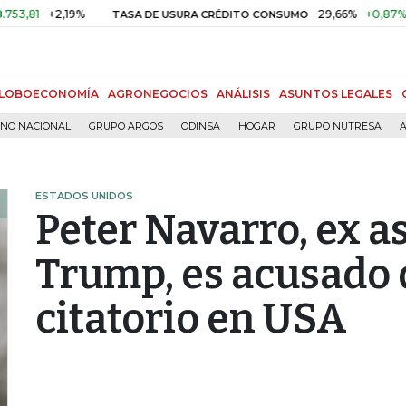
+2,19%
29,66%
+0,87%
+3,02
TASA DE USURA CRÉDITO CONSUMO
LOBOECONOMÍA
AGRONEGOCIOS
ANÁLISIS
ASUNTOS LEGALES
RNO NACIONAL
GRUPO ARGOS
ODINSA
HOGAR
GRUPO NUTRESA
A
ESTADOS UNIDOS
Peter Navarro, ex a
Trump, es acusado 
citatorio en USA