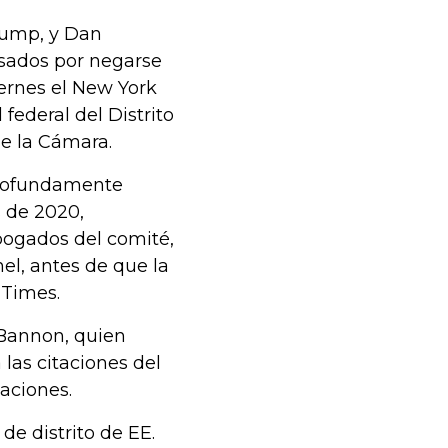
rump, y Dan
ados ​​por negarse
iernes el New York
federal del Distrito
de la Cámara.
profundamente
s de 2020,
bogados del comité,
l, antes de que la
 Times.
 Bannon, quien
las citaciones del
aciones.
e distrito de EE.