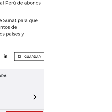
 al Perú de abonos
de Sunat para que
entos de
s países y
GUARDAR
ARA
Next slide