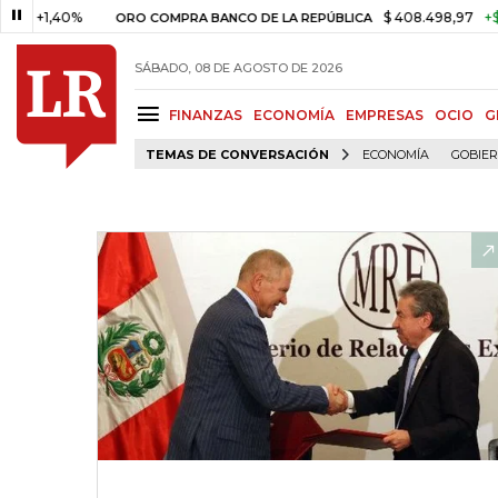
,40%
$ 408.498,97
+$ 8.753,
ORO COMPRA BANCO DE LA REPÚBLICA
SÁBADO, 08 DE AGOSTO DE 2026
FINANZAS
ECONOMÍA
EMPRESAS
OCIO
G
TEMAS DE CONVERSACIÓN
ECONOMÍA
GOBIE