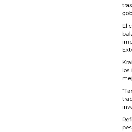
tra
gob
El 
bal
imp
Ext
Kra
los
mej
“Ta
tra
inv
Ref
pes