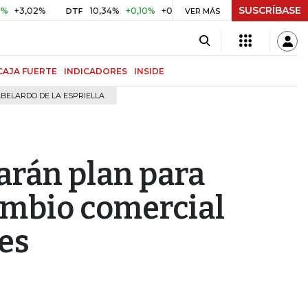
SUSCRÍBASE
02%
10,34%
+0,10%
+0,98%
$ 416,96
+$ 0,05
+0,01
DTF
UVR
VER MÁS
CAJA FUERTE
INDICADORES
INSIDE
BELARDO DE LA ESPRIELLA
arán plan para
ambio comercial
es