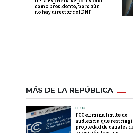
De la Espriella se posesionó
como presidente, pero aún
no hay director del DNP
MÁS DE LA REPÚBLICA
EE.UU.
FCC elimina límite de
audiencia que restringí
propiedad de canales d
televisión locales