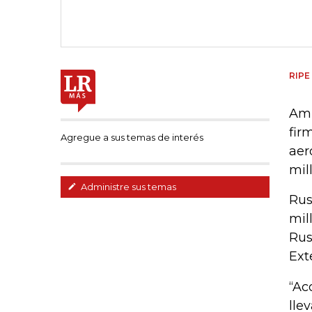
RIPE
Amb
fir
Agregue a sus temas de interés
aer
mil
Administre sus temas
Rus
mil
Rus
Ext
“Ac
lle