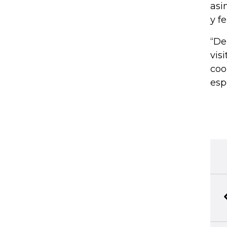
asi
y f
“De
vis
coo
esp