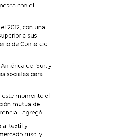
pesca con el
 el 2012, con una
superior a sus
terio de Comercio
 América del Sur, y
as sociales para
e este momento el
cción mutua de
rencia”, agregó.
, textil y
 mercado ruso; y