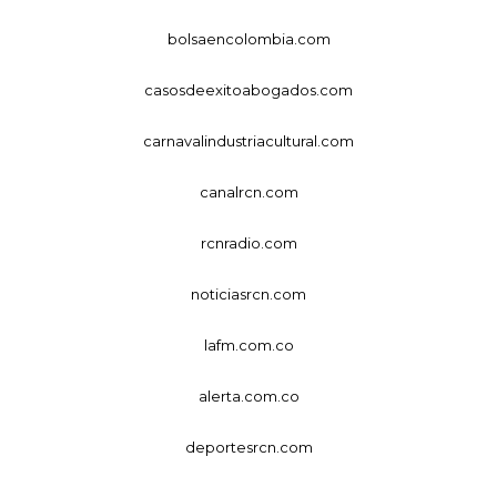
bolsaencolombia.com
casosdeexitoabogados.com
carnavalindustriacultural.com
canalrcn.com
rcnradio.com
noticiasrcn.com
lafm.com.co
alerta.com.co
deportesrcn.com