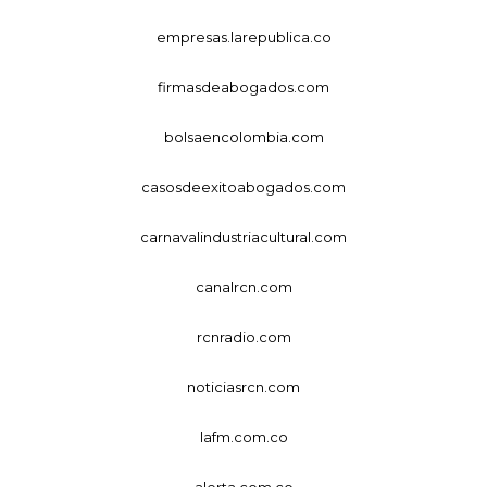
empresas.larepublica.co
firmasdeabogados.com
bolsaencolombia.com
casosdeexitoabogados.com
carnavalindustriacultural.com
canalrcn.com
rcnradio.com
noticiasrcn.com
lafm.com.co
alerta.com.co