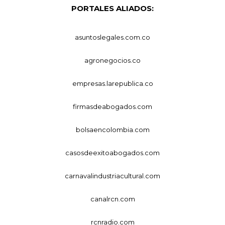
PORTALES ALIADOS:
asuntoslegales.com.co
agronegocios.co
empresas.larepublica.co
firmasdeabogados.com
bolsaencolombia.com
casosdeexitoabogados.com
carnavalindustriacultural.com
canalrcn.com
rcnradio.com