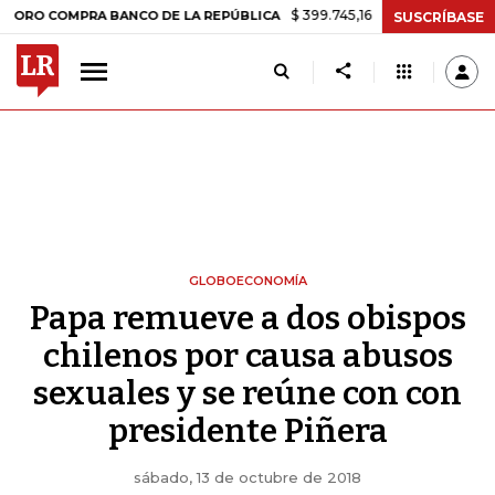
$ 399.745,16
+$ 2.295,71
+0,58%
OMPRA BANCO DE LA REPÚBLICA
SUSCRÍBASE
GLOBOECONOMÍA
Papa remueve a dos obispos
chilenos por causa abusos
sexuales y se reúne con con
presidente Piñera
sábado, 13 de octubre de 2018