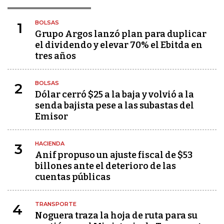
BOLSAS
1
Grupo Argos lanzó plan para duplicar
el dividendo y elevar 70% el Ebitda en
tres años
BOLSAS
2
Dólar cerró $25 a la baja y volvió a la
senda bajista pese a las subastas del
Emisor
HACIENDA
3
Anif propuso un ajuste fiscal de $53
billones ante el deterioro de las
cuentas públicas
TRANSPORTE
4
Noguera traza la hoja de ruta para su