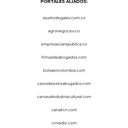
PORTALES ALIADOS:
asuntoslegales.com.co
agronegocios.co
empresas.larepublica.co
firmasdeabogados.com
bolsaencolombia.com
casosdeexitoabogados.com
carnavalindustriacultural.com
canalrcn.com
rcnradio.com