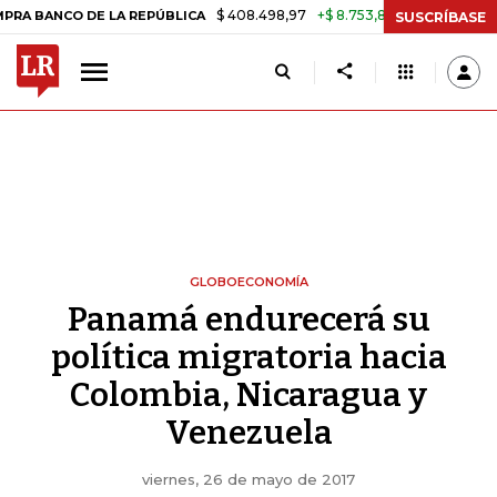
$ 408.498,97
+$ 8.753,81
+2,19%
CO DE LA REPÚBLICA
TASA DE U
SUSCRÍBASE
GLOBOECONOMÍA
Panamá endurecerá su
política migratoria hacia
Colombia, Nicaragua y
Venezuela
viernes, 26 de mayo de 2017