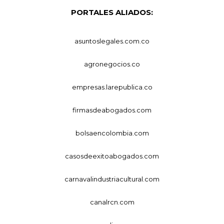
PORTALES ALIADOS:
asuntoslegales.com.co
agronegocios.co
empresas.larepublica.co
firmasdeabogados.com
bolsaencolombia.com
casosdeexitoabogados.com
carnavalindustriacultural.com
canalrcn.com