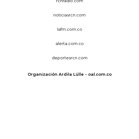
rcnradio.com
noticiasrcn.com
lafm.com.co
alerta.com.co
deportesrcn.com
Organización Ardila Lülle - oal.com.co