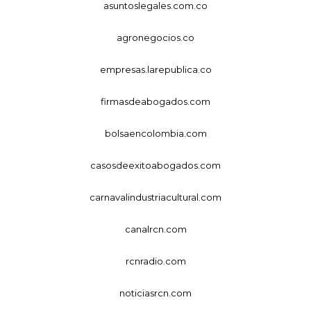
asuntoslegales.com.co
agronegocios.co
empresas.larepublica.co
firmasdeabogados.com
bolsaencolombia.com
casosdeexitoabogados.com
carnavalindustriacultural.com
canalrcn.com
rcnradio.com
noticiasrcn.com