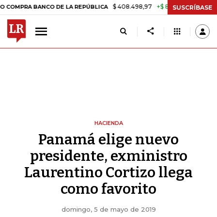
$ 408.498,97
+$ 8.753,81
+2,19%
 BANCO DE LA REPÚBLICA
TASA
SUSCRÍBASE
HACIENDA
Panamá elige nuevo
presidente, exministro
Laurentino Cortizo llega
como favorito
domingo, 5 de mayo de 2019