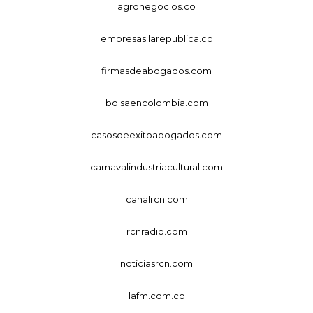
agronegocios.co
empresas.larepublica.co
firmasdeabogados.com
bolsaencolombia.com
casosdeexitoabogados.com
carnavalindustriacultural.com
canalrcn.com
rcnradio.com
noticiasrcn.com
lafm.com.co