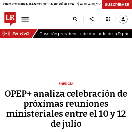
$ 408.498,97
+$ 8.753,81
+2,19%
OMPRA BANCO DE LA REPÚBLICA
SUSCRÍBASE
EN VIVO
Posesión presidencial de Abelardo de la Espriell
ENERGÍA
OPEP+ analiza celebración de
próximas reuniones
ministeriales entre el 10 y 12
de julio