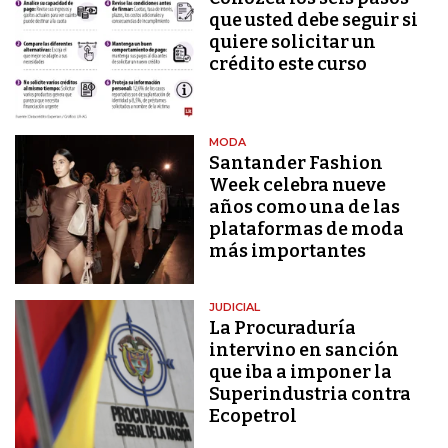
que usted debe seguir si
quiere solicitar un
crédito este curso
MODA
Santander Fashion
Week celebra nueve
años como una de las
plataformas de moda
más importantes
JUDICIAL
La Procuraduría
intervino en sanción
que iba a imponer la
Superindustria contra
Ecopetrol