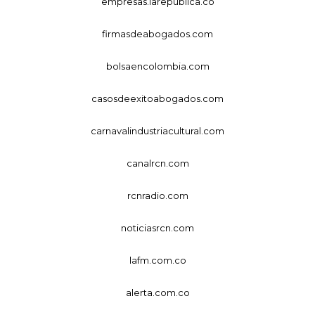
empresas.larepublica.co
firmasdeabogados.com
bolsaencolombia.com
casosdeexitoabogados.com
carnavalindustriacultural.com
canalrcn.com
rcnradio.com
noticiasrcn.com
lafm.com.co
alerta.com.co