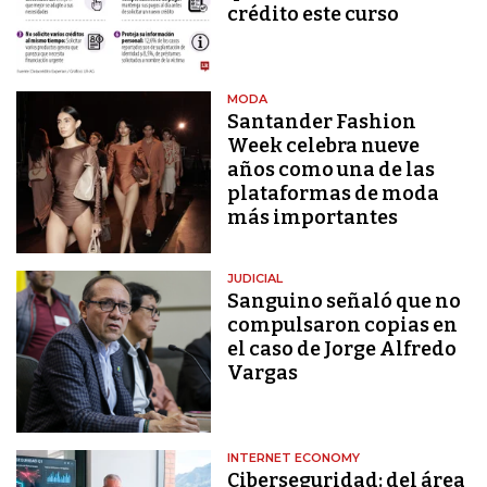
crédito este curso
MODA
Santander Fashion
Week celebra nueve
años como una de las
plataformas de moda
más importantes
JUDICIAL
Sanguino señaló que no
compulsaron copias en
el caso de Jorge Alfredo
Vargas
INTERNET ECONOMY
Ciberseguridad: del área