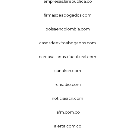
empresas.larepublica.co
firmasdeabogados.com
bolsaencolombia.com
casosdeexitoabogados.com
carnavalindustriacultural.com
canalrcn.com
rcnradio.com
noticiasrcn.com
lafm.com.co
alerta.com.co