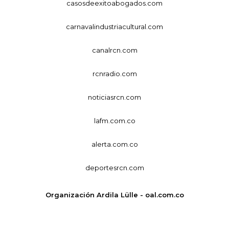
casosdeexitoabogados.com
carnavalindustriacultural.com
canalrcn.com
rcnradio.com
noticiasrcn.com
lafm.com.co
alerta.com.co
deportesrcn.com
Organización Ardila Lülle - oal.com.co