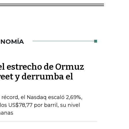
ONOMÍA
el estrecho de Ormuz
reet y derrumba el
o
récord, el Nasdaq escaló 2,69%,
os US$78,77 por barril, su nivel
manas