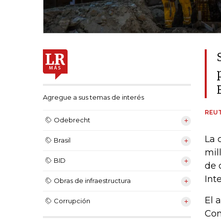
Agregue a sus temas de interés
REU
Odebrecht
La 
Brasil
mil
BID
de 
Int
Obras de infraestructura
El 
Corrupción
Con