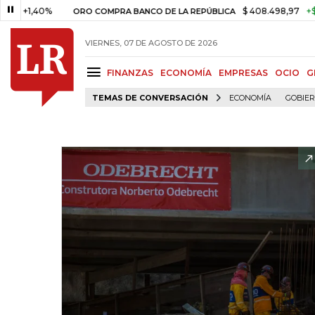
,40%
$ 408.498,97
+$ 8.753,8
ORO COMPRA BANCO DE LA REPÚBLICA
VIERNES, 07 DE AGOSTO DE 2026
FINANZAS
ECONOMÍA
EMPRESAS
OCIO
G
TEMAS DE CONVERSACIÓN
ECONOMÍA
GOBIE