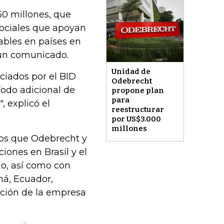
50 millones, que
sociales que apoyan
ables en países en
 un comunicado.
Unidad de
ciados por el BID
Odebrecht
íodo adicional de
propone plan
para
, explicó el
reestructurar
por US$3.000
millones
dos que Odebrecht y
iones en Brasil y el
do, así como con
má, Ecuador,
ción de la empresa