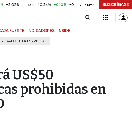
SUSCRÍBASE
02%
10,34%
+0,10%
+0,98%
$ 416,96
+$ 0,05
+0,01
DTF
UVR
VER MÁS
CAJA FUERTE
INDICADORES
INSIDE
BELARDO DE LA ESPRIELLA
rá US$50
cas prohibidas en
D