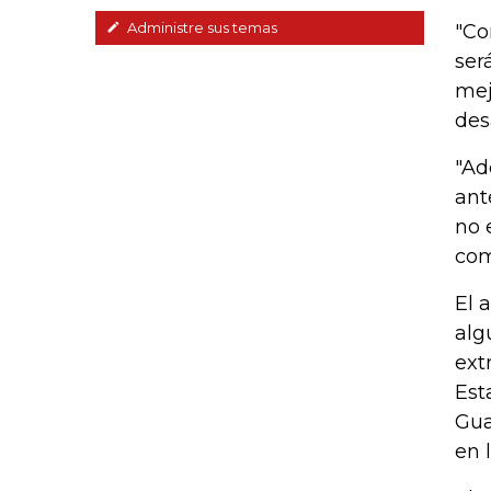
Administre sus temas
"Co
ser
mej
des
"Ad
ant
no 
com
El 
alg
ext
Est
Gua
en 