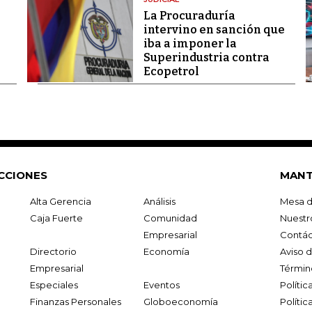
La Procuraduría
intervino en sanción que
iba a imponer la
Superindustria contra
Ecopetrol
CCIONES
MANT
Alta Gerencia
Análisis
Mesa d
Caja Fuerte
Comunidad
Nuestr
Empresarial
Contác
Directorio
Economía
Aviso 
Empresarial
Términ
Especiales
Eventos
Políti
Finanzas Personales
Globoeconomía
Polític