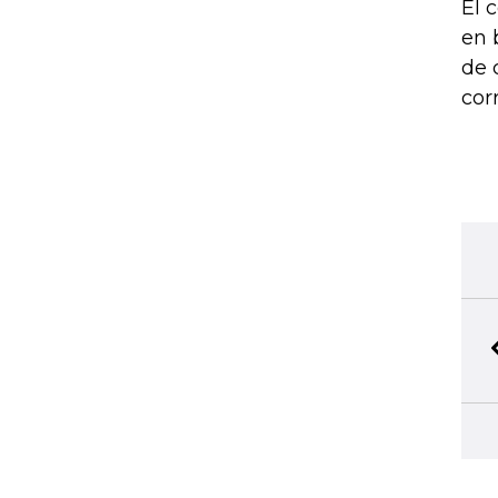
El 
en 
de 
cor