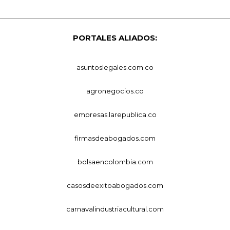
PORTALES ALIADOS:
asuntoslegales.com.co
agronegocios.co
empresas.larepublica.co
firmasdeabogados.com
bolsaencolombia.com
casosdeexitoabogados.com
carnavalindustriacultural.com