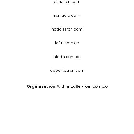
canalrcn.com
rcnradio.com
noticiasrcn.com
lafm.com.co
alerta.com.co
deportesrcn.com
Organización Ardila Lülle - oal.com.co