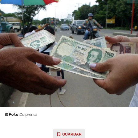
Foto:
Colprensa
GUARDAR