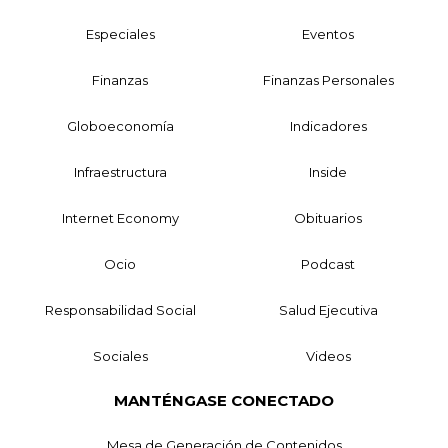
Especiales
Eventos
Finanzas
Finanzas Personales
Globoeconomía
Indicadores
Infraestructura
Inside
Internet Economy
Obituarios
Ocio
Podcast
Responsabilidad Social
Salud Ejecutiva
Sociales
Videos
MANTÉNGASE CONECTADO
Mesa de Generación de Contenidos