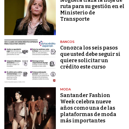
Noguera traza la hoja de
ruta para su gestión en el
Ministerio de
Transporte
BANCOS
Conozca los seis pasos
que usted debe seguir si
quiere solicitar un
crédito este curso
MODA
Santander Fashion
Week celebra nueve
años como una de las
plataformas de moda
más importantes