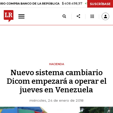
$ 408.498,97
+$ 8.753,81
+2,19%
PRA BANCO DE LA REPÚBLICA
TA
SUSCRÍBASE
HACIENDA
Nuevo sistema cambiario
Dicom empezará a operar el
jueves en Venezuela
miércoles, 24 de enero de 2018