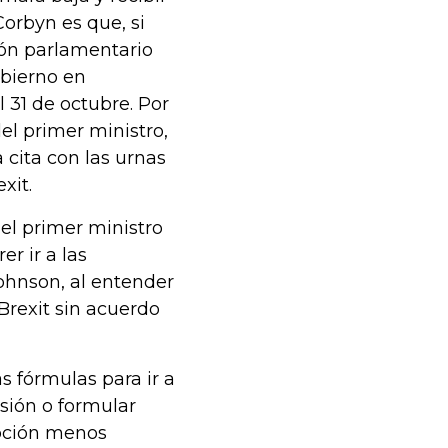
 Corbyn es que, si
rón parlamentario
obierno en
 31 de octubre. Por
del primer ministro,
cita con las urnas
xit.
el primer ministro
er ir a las
Johnson, al entender
 Brexit sin acuerdo
 fórmulas para ir a
isión o formular
opción menos