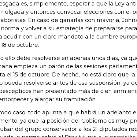
iesgada es, simplemente, esperar a que la Ley anti
mulgada y entonces convocar elecciones con el 
 laboristas. En caso de ganarlas con mayoría, John
 norma y volver a su estrategia de prepararse para
a acudir con un claro mandato a la cumbre europe
y 18 de octubre.
o ello debe resolverse en apenas unos días, ya qu
ana empieza un parón de las sesiones parlament
ta el 15 de octubre. De hecho, no está claro que la 
o pueda resolverse antes de esa suspensión, ya qu
oescépticos han presentado más de cien enmienda
entorpecer y alargar su tramitación.
todo caso, todo apunta a que habrá un adelanto e
ento, ya que la posición del Gobierno es muy pre
ulsar del grupo conservador a los 21 diputados r