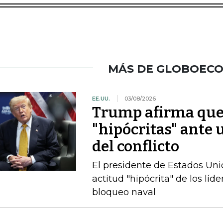
MÁS DE GLOBOEC
EE.UU.
03/08/2026
Trump afirma que l
"hipócritas" ante 
del conflicto
El presidente de Estados Uni
actitud "hipócrita" de los lí
bloqueo naval