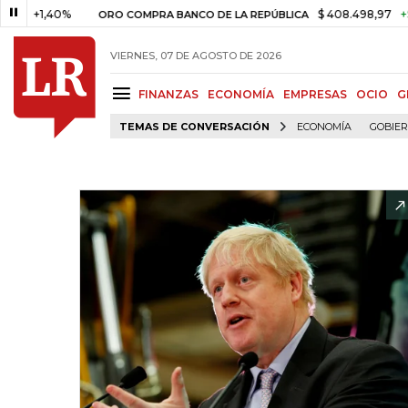
1,40%
$ 408.498,97
+$ 8.753,
ORO COMPRA BANCO DE LA REPÚBLICA
VIERNES, 07 DE AGOSTO DE 2026
FINANZAS
ECONOMÍA
EMPRESAS
OCIO
G
TEMAS DE CONVERSACIÓN
ECONOMÍA
GOBIE