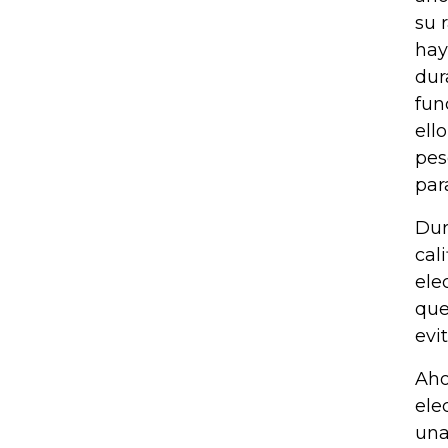
su 
hay
dur
fun
ell
pes
par
Dur
cali
ele
que
evi
Aho
ele
una