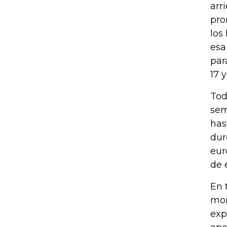
arr
pro
los
esa
par
17 
Tod
sem
has
dur
eur
de 
En 
mom
exp