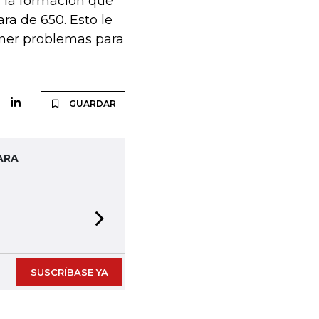
, la formación que
ra de 650. Esto le
ener problemas para
GUARDAR
ARA
Next slide
SUSCRÍBASE YA