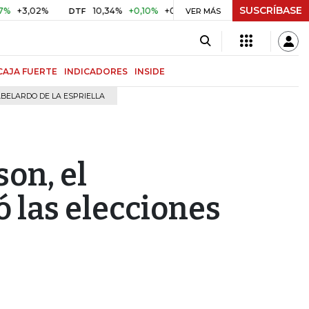
SUSCRÍBASE
02%
10,34%
+0,10%
+0,98%
$ 416,91
+$ 0,05
+0,01
DTF
UVR
VER MÁS
CAJA FUERTE
INDICADORES
INSIDE
BELARDO DE LA ESPRIELLA
on, el
 las elecciones