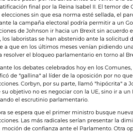
ratificación final por la Reina Isabel II. El temor de
 elecciones sin que esa norma esté sellada, el pa
ante la campaña electoral podría permitir a un G
ciones de Johnson ir hacia un Brexit sin acuerdo el
o, los laboristas se han abstenido ante la solicitud 
e a que en los últimos meses venían pidiendo una 
a resolver el bloqueo parlamentario en torno al Bre
ante los debates celebrados hoy en los Comunes, 
ficó de "gallina" al líder de la oposición por no quer
cciones. Corbyn, por su parte, llamó "hipócrita" a 
 su objetivo no es negociar con la UE, sino ir a un
tando el escrutinio parlamentario.
ra se espera que el primer ministro busque nuevas
cciones. Las más radicales serían presentar la dim
 moción de confianza ante el Parlamento. Otra 