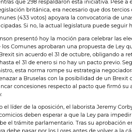
ntras que 298 respaldaron esta iniciativa. Pese a e
legislación británica, era necesario que dos tercio
unes (433 votos) apoyara la convocatoria de una
icipadas. Si no, la actual legislatura puede seguir 
nson presentó hoy la moción para celebrar las el
 los Comunes aprobaran una propuesta de Ley qu
Brexit sin acuerdo el 31 de octubre, obligando a ret
hasta el 31 de enero si no hay un pacto previo. Se
istro, esta norma rompe su estrategia negociador
nazar a Bruselas con la posibilidad de un Brexit 
ancar concesiones respecto al pacto que firmó su
.
o el líder de la oposición, el laborista Jeremy Cor
 comicios deben esperar a que la Ley para impedir 
be el trámite parlamentario. Tras su aprobación 
ra debe pasar por los Lores antes de volver a la cá