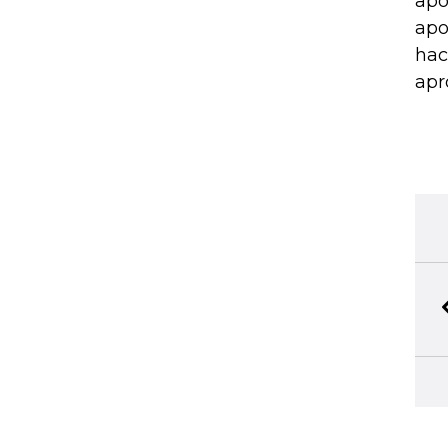
apo
apo
hac
apr