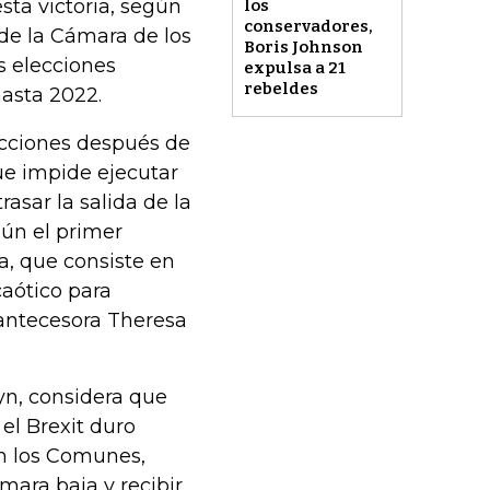
sta victoria, según
los
conservadores,
s de la Cámara de los
Boris Johnson
s elecciones
expulsa a 21
rebeldes
hasta 2022.
ecciones después de
e impide ejecutar
rasar la salida de la
gún el primer
a, que consiste en
caótico para
 antecesora Theresa
byn, considera que
el Brexit duro
en los Comunes,
mara baja y recibir