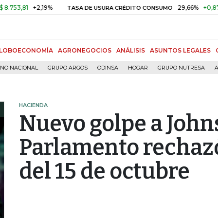
81
+2,19%
29,66%
+0,87%
+3,
TASA DE USURA CRÉDITO CONSUMO
LOBOECONOMÍA
AGRONEGOCIOS
ANÁLISIS
ASUNTOS LEGALES
RNO NACIONAL
GRUPO ARGOS
ODINSA
HOGAR
GRUPO NUTRESA
A
HACIENDA
Nuevo golpe a Johns
Parlamento rechazó
del 15 de octubre