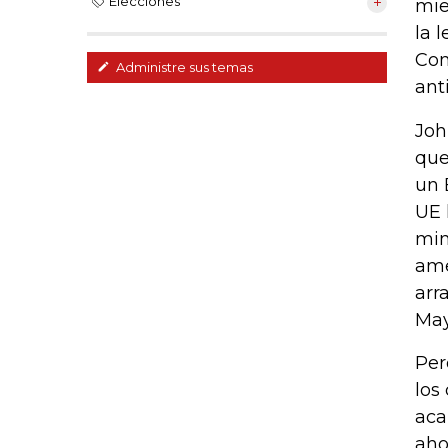
Elecciones
mie
la 
Com
Administre sus temas
ant
Joh
que
un 
UE 
min
ame
arr
May
Per
los
aca
aho