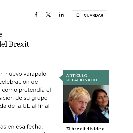
GUARDAR
e
del Brexit
n nuevo varapalo
ARTÍCULO
RELACIONADO
 celebración de
, como pretendía el
sición de su grupo
a de la UE al final
nas en esa fecha,
El brexit divide a