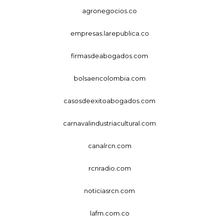
agronegocios.co
empresas.larepublica.co
firmasdeabogados.com
bolsaencolombia.com
casosdeexitoabogados.com
carnavalindustriacultural.com
canalrcn.com
rcnradio.com
noticiasrcn.com
lafm.com.co