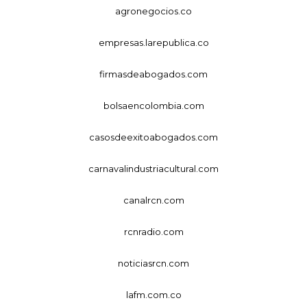
agronegocios.co
empresas.larepublica.co
firmasdeabogados.com
bolsaencolombia.com
casosdeexitoabogados.com
carnavalindustriacultural.com
canalrcn.com
rcnradio.com
noticiasrcn.com
lafm.com.co