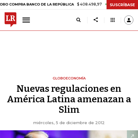
$ 408.498,97
+$ 8.753,81
+2,19%
PRA BANCO DE LA REPÚBLICA
T
SUSCRÍBASE
GLOBOECONOMÍA
Nuevas regulaciones en
América Latina amenazan a
Slim
miércoles, 5 de diciembre de 2012