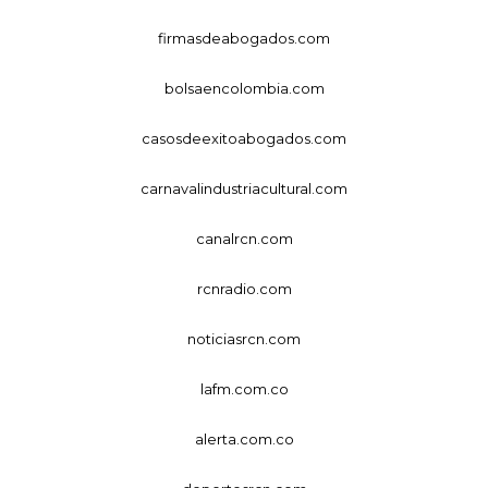
firmasdeabogados.com
bolsaencolombia.com
casosdeexitoabogados.com
carnavalindustriacultural.com
canalrcn.com
rcnradio.com
noticiasrcn.com
lafm.com.co
alerta.com.co