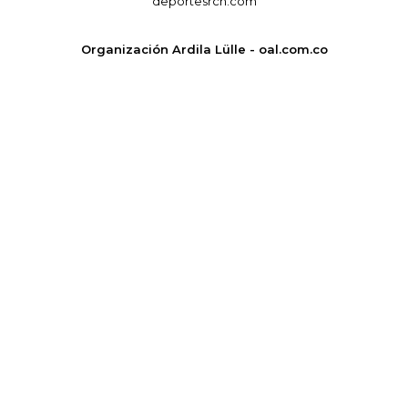
deportesrcn.com
Organización Ardila Lülle - oal.com.co