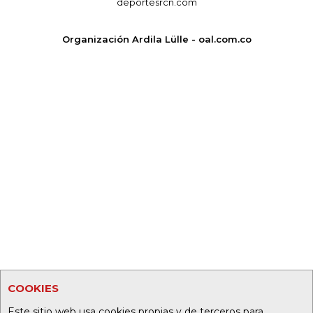
deportesrcn.com
Organización Ardila Lülle - oal.com.co
COOKIES
Este sitio web usa cookies propias y de terceros para