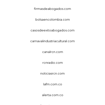
firmasdeabogados.com
bolsaencolombia.com
casosdeexitoabogados.com
carnavalindustriacultural.com
canalrcn.com
rcnradio.com
noticiasrcn.com
lafm.com.co
alerta.com.co