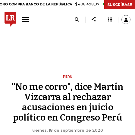
$ 408.498,97
+$ 8.753,81
+2,19%
RA BANCO DE LA REPÚBLICA
TA
SUSCRÍBASE
PERÚ
"No me corro", dice Martín
Vizcarra al rechazar
acusaciones en juicio
político en Congreso Perú
viernes, 18 de septiembre de 2020