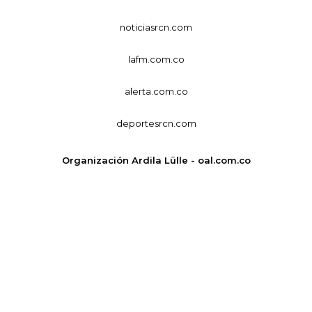
noticiasrcn.com
lafm.com.co
alerta.com.co
deportesrcn.com
Organización Ardila Lülle - oal.com.co