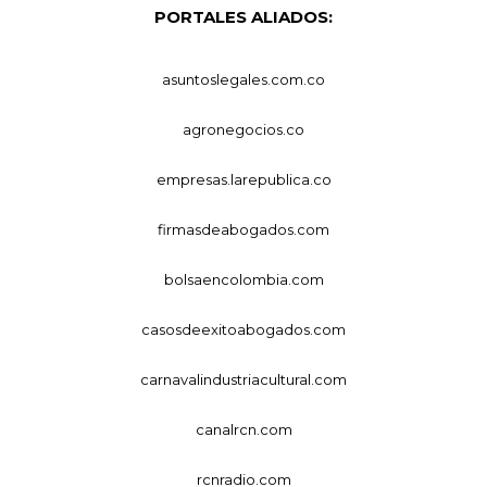
PORTALES ALIADOS:
asuntoslegales.com.co
agronegocios.co
empresas.larepublica.co
firmasdeabogados.com
bolsaencolombia.com
casosdeexitoabogados.com
carnavalindustriacultural.com
canalrcn.com
rcnradio.com