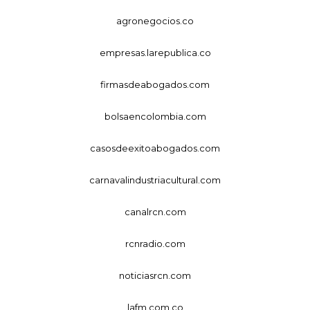
agronegocios.co
empresas.larepublica.co
firmasdeabogados.com
bolsaencolombia.com
casosdeexitoabogados.com
carnavalindustriacultural.com
canalrcn.com
rcnradio.com
noticiasrcn.com
lafm.com.co