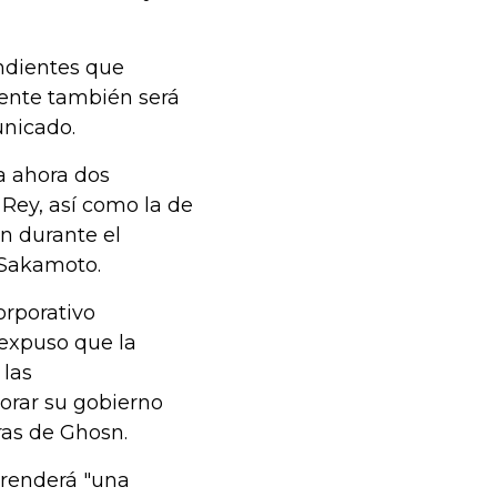
endientes que
dente también será
unicado.
ta ahora dos
Rey, así como la de
n durante el
 Sakamoto.
orporativo
 expuso que la
 las
orar su gobierno
ras de Ghosn.
prenderá "una