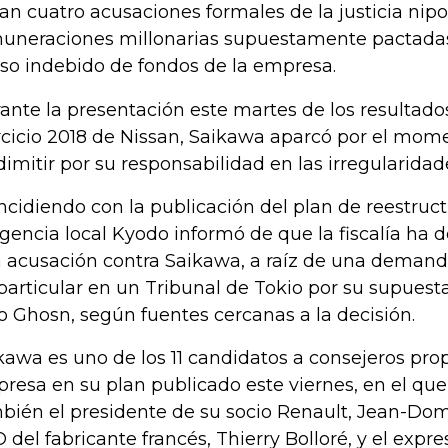
an cuatro acusaciones formales de la justicia nipo
uneraciones millonarias supuestamente pactadas
uso indebido de fondos de la empresa.
ante la presentación este martes de los resultados
rcicio 2018 de Nissan, Saikawa aparcó por el mome
dimitir por su responsabilidad en las irregularidad
ncidiendo con la publicación del plan de reestruct
agencia local Kyodo informó de que la fiscalía ha 
 acusación contra Saikawa, a raíz de una deman
particular en un Tribunal de Tokio por su supuesta
o Ghosn, según fuentes cercanas a la decisión.
kawa es uno de los 11 candidatos a consejeros pro
resa en su plan publicado este viernes, en el que
bién el presidente de su socio Renault, Jean-Dom
 del fabricante francés, Thierry Bolloré, y el expr