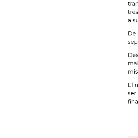
tra
tre
a s
De 
sep
Des
mal
mis
El 
ser
fina