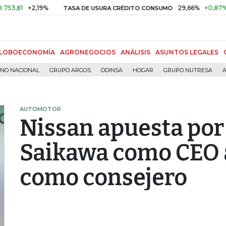
+2,19%
29,66%
+0,87%
+3,02
TASA DE USURA CRÉDITO CONSUMO
LOBOECONOMÍA
AGRONEGOCIOS
ANÁLISIS
ASUNTOS LEGALES
RNO NACIONAL
GRUPO ARGOS
ODINSA
HOGAR
GRUPO NUTRESA
A
AUTOMOTOR
Nissan apuesta por
Saikawa como CEO 
como consejero