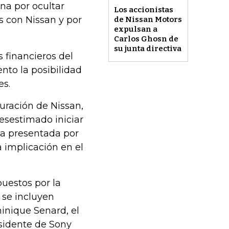
na por ocultar
Los accionistas
 con Nissan y por
de Nissan Motors
expulsan a
Carlos Ghosn de
su junta directiva
 financieros del
nto la posibilidad
es.
uración de Nissan,
desestimado iniciar
da presentada por
 implicación en el
puestos por la
 se incluyen
inique Senard, el
esidente de Sony