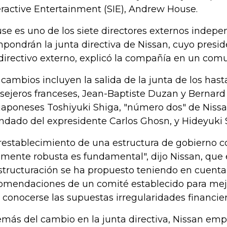
eractive Entertainment (SIE), Andrew House.
se es uno de los siete directores externos indep
pondrán la junta directiva de Nissan, cuyo presi
directivo externo, explicó la compañía en un com
 cambios incluyen la salida de la junta de los has
sejeros franceses, Jean-Baptiste Duzan y Bernard 
 japoneses Toshiyuki Shiga, "número dos" de Nissa
dado del expresidente Carlos Ghosn, y Hideyuki
 restablecimiento de una estructura de gobierno c
amente robusta es fundamental", dijo Nissan, que
structuración se ha propuesto teniendo en cuenta
omendaciones de un comité establecido para mej
s conocerse las supuestas irregularidades financie
más del cambio en la junta directiva, Nissan em