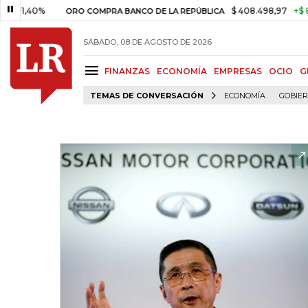
0%
$ 408.498,97
+$ 8.753,81
ORO COMPRA BANCO DE LA REPÚBLICA
SÁBADO, 08 DE AGOSTO DE 2026
FINANZAS
ECONOMÍA
EMPRESAS
OCIO
G
TEMAS DE CONVERSACIÓN
ECONOMÍA
GOBIE