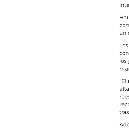
Int
Hou
com
un 
Los
con
los
man
"El
alt
ree
rec
tra
Ade