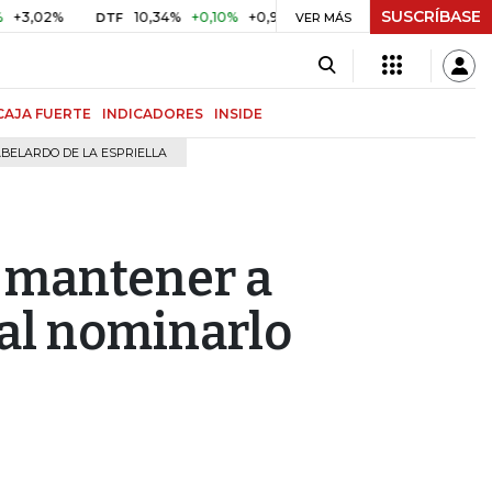
SUSCRÍBASE
%
10,34%
+0,10%
+0,98%
$ 416,96
+$ 0,05
+0,01%
DTF
UVR
VER MÁS
CAJA FUERTE
INDICADORES
INSIDE
BELARDO DE LA ESPRIELLA
 mantener a
al nominarlo