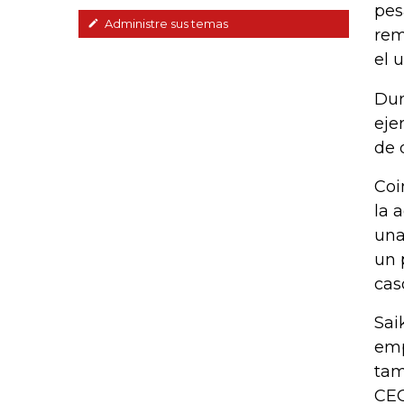
pes
Administre sus temas
rem
el 
Dur
eje
de 
Coi
la 
una
un 
cas
Sai
emp
tam
CEO