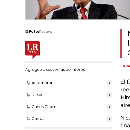
Foto:
Reuters
EXPA
Agregue a sus temas de interés
El 
Automotor
ree
Nissan
Hir
air
Carlos Ghosn
Nis
Carros
fin