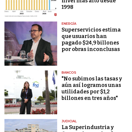
nivel más alto desde
1998
ENERGÍA
Superservicios estima
que usuarios han
pagado $24,9 billones
por obras inconclusas
BANCOS
"No subimos las tasas y
aún así logramos unas
utilidades por $1,2
billones en tres años"
JUDICIAL
La Superindustria y