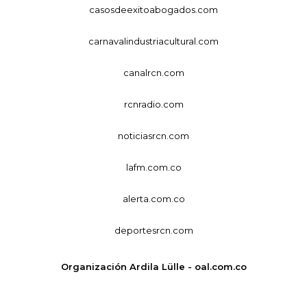
casosdeexitoabogados.com
carnavalindustriacultural.com
canalrcn.com
rcnradio.com
noticiasrcn.com
lafm.com.co
alerta.com.co
deportesrcn.com
Organización Ardila Lülle - oal.com.co