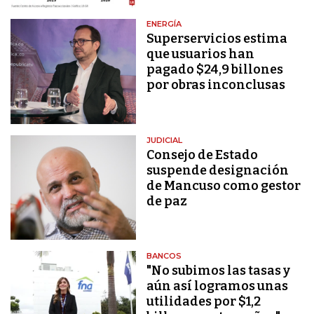
ENERGÍA
Superservicios estima
que usuarios han
pagado $24,9 billones
por obras inconclusas
JUDICIAL
Consejo de Estado
suspende designación
de Mancuso como gestor
de paz
BANCOS
"No subimos las tasas y
aún así logramos unas
utilidades por $1,2