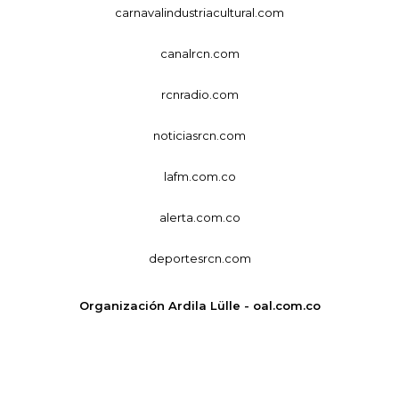
carnavalindustriacultural.com
canalrcn.com
rcnradio.com
noticiasrcn.com
lafm.com.co
alerta.com.co
deportesrcn.com
Organización Ardila Lülle - oal.com.co