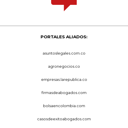
PORTALES ALIADOS:
asuntoslegales.com.co
agronegocios.co
empresas.larepublica.co
firmasdeabogados.com
bolsaencolombia.com
casosdeexitoabogados.com