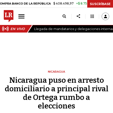
$ 408.498,97
+$ 8.753,81
+2,19%
ANCO DE LA REPÚBLICA
TASA D
SUSCRÍBASE
EN VIVO
Llegada de mandatarios y delegaciones internaci
NICARAGUA
Nicaragua puso en arresto
domiciliario a principal rival
de Ortega rumbo a
elecciones