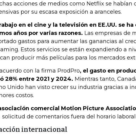
has acciones de medios como Netflix se habían 
ensivas por su escasa exposición a aranceles.
trabajo en el cine y la televisión en EE.UU. se ha
imos años por varias razones.
Las empresas de 
ortado gastos para aumentar las ganancias al crec
eaming. Estos servicios se están expandiendo a ni
can producir más películas para los mercados extr
acuerdo con la firma ProdPro
, el gasto en produ
ó 28% entre 2021 y 2024.
Mientras tanto, Canadá,
no Unido han visto crecer su industria gracias a inc
ores costos.
asociación comercial Motion Picture Associati
 solicitud de comentarios fuera del horario laboral
acción internacional