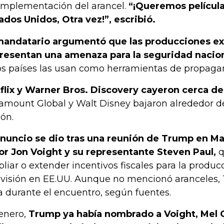
implementación del arancel.
“¡Queremos películ
ados Unidos, Otra vez!”, escribió.
mandatario argumentó que las producciones ex
resentan una amenaza para la seguridad nacion
os países las usan como herramientas de propaga
flix y Warner Bros. Discovery cayeron cerca de
amount Global y Walt Disney bajaron alrededor de 
ión.
anuncio se dio tras una reunión de Trump en Ma
or Jon Voight y su representante Steven Paul,
q
liar o extender incentivos fiscales para la produc
evisión en EE.UU. Aunque no mencionó aranceles, 
a durante el encuentro, según fuentes.
enero,
Trump ya había nombrado a Voight, Mel G