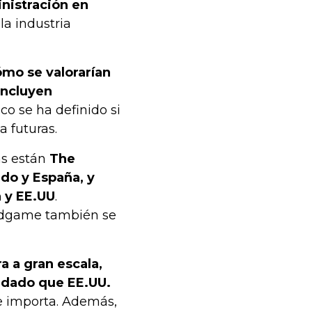
nistración en
la industria
ómo se valorarían
incluyen
 se ha definido si
a futuras.
as están
The
ido y España, y
a y EE.UU
.
Endgame también se
ra a gran escala,
 dado que EE.UU.
e importa. Además,