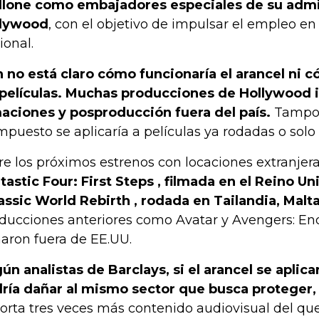
llone como embajadores especiales de su admi
llywood
, con el objetivo de impulsar el empleo en 
ional.
 no está claro cómo funcionaría el arancel ni c
 películas. Muchas producciones de Hollywood 
maciones y posproducción fuera del país.
Tampoco
impuesto se aplicaría a películas ya rodadas o solo 
re los próximos estrenos con locaciones extranjer
tastic Four: First Steps , filmada en el Reino Un
assic World Rebirth , rodada en Tailandia, Malt
ducciones anteriores como Avatar y Avengers: 
maron fuera de EE.UU.
ún analistas de Barclays, si el arancel se aplica
ría dañar al mismo sector que busca proteger,
orta tres veces más contenido audiovisual del qu