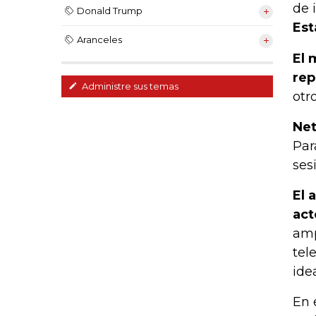
de 
Donald Trump
Est
Aranceles
El 
rep
Administre sus temas
otr
Net
Par
ses
El 
act
amp
tel
ide
En 