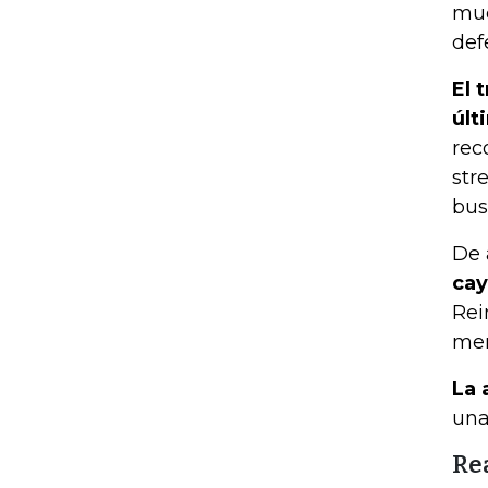
muc
def
El 
últ
rec
str
bus
De 
cay
Rei
men
La 
una
Re