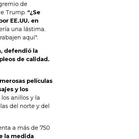
 gremio de
de Trump.
“¿Se
 por EE.UU. en
sería una lástima.
abajen aquí".
, defendió la
pleos de calidad.
merosas películas
ajes y los
 los anillos y la
las del norte y del
senta a más de 750
ue la medida