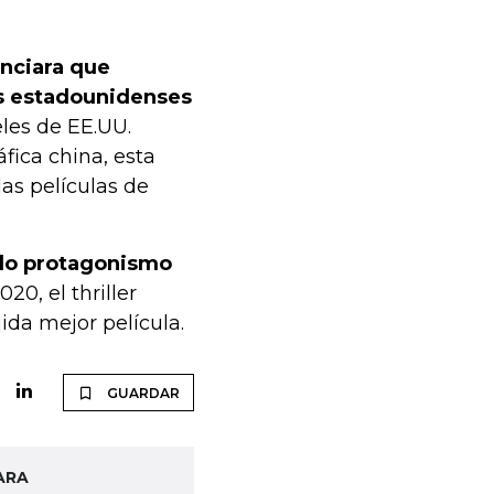
nciara que
s estadounidenses
eles de EE.UU.
fica china, esta
las películas de
ido protagonismo
20, el thriller
ida mejor película.
GUARDAR
ARA