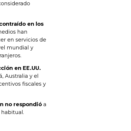
considerado
 contraído en los
medios han
er en servicios de
vel mundial y
anjeros.
cción en EE.UU.
 Australia y el
entivos fiscales y
on no respondió
a
 habitual.