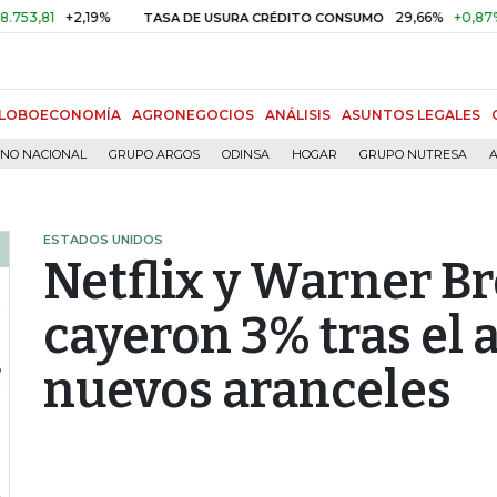
+2,19%
29,66%
+0,87%
+3,0
TASA DE USURA CRÉDITO CONSUMO
LOBOECONOMÍA
AGRONEGOCIOS
ANÁLISIS
ASUNTOS LEGALES
RNO NACIONAL
GRUPO ARGOS
ODINSA
HOGAR
GRUPO NUTRESA
A
ESTADOS UNIDOS
Netflix y Warner Br
cayeron 3% tras el 
nuevos aranceles