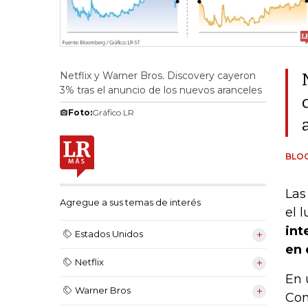
Netflix y Warner Bros. Discovery cayeron
3% tras el anuncio de los nuevos aranceles
Foto:
Gráfico LR
BLO
Las
Agregue a sus temas de interés
el l
int
Estados Unidos
en 
Netflix
En 
Warner Bros
Com