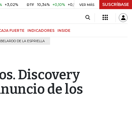
SUSCRÍBASE
2%
10,34%
+0,10%
+0,98%
$ 416,96
+$ 0,05
+0,01%
DTF
UVR
VER MÁS
CAJA FUERTE
INDICADORES
INSIDE
BELARDO DE LA ESPRIELLA
os. Discovery
anuncio de los