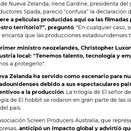
de Nueva Zelanda, Irene Gardine, presidenta del
ductores Spada, pareció “confusa” la declaración 
iere a películas producidas aquí oa las filmadas
stro territorio?”, preguntó
. "En cualquier caso, 
 encanta que las producciones estadounidenses tr
primer ministro neozelandés, Christopher Luxon
ustria local: "Tenemos talento, tecnología y em
os a protegerlo".
va Zelanda ha servido como escenario para nu
adounidenses debido a sus espectaculares pais
entivos a la producción
. La trilogía de El señor de
logía de El hobbit se rodaron en gran parte de las is
del país.
asociación Screen Producers Australia, que repre
resas,
anticipó un impacto global y advirtió q