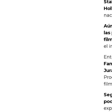
Sta
Ho
nac
Aún
las
fil
el 
Ent
Fan
Jur
Pro
fil
Seg
pod
exp