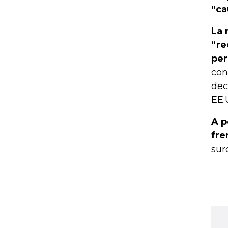
“ca
La 
“re
per
con
dec
EE.
A p
fre
sur