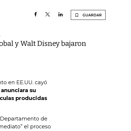
GUARDAR
n
obal y Walt Disney bajaron
to en EE.UU. cayó
 anunciara su
ículas producidas
l Departamento de
mediato” el proceso