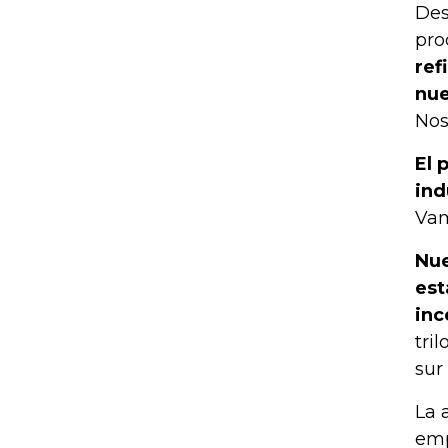
Des
pro
ref
nue
Nos
El 
ind
Vam
Nue
est
inc
tri
sur 
La 
emp