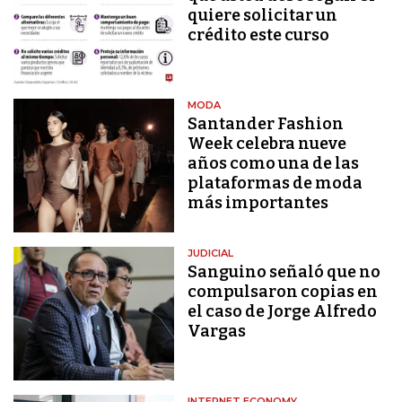
quiere solicitar un
crédito este curso
MODA
Santander Fashion
Week celebra nueve
años como una de las
plataformas de moda
más importantes
JUDICIAL
Sanguino señaló que no
compulsaron copias en
el caso de Jorge Alfredo
Vargas
INTERNET ECONOMY