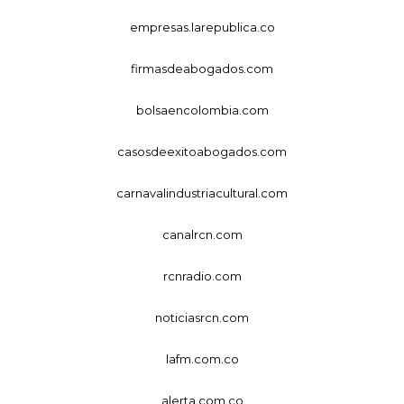
empresas.larepublica.co
firmasdeabogados.com
bolsaencolombia.com
casosdeexitoabogados.com
carnavalindustriacultural.com
canalrcn.com
rcnradio.com
noticiasrcn.com
lafm.com.co
alerta.com.co