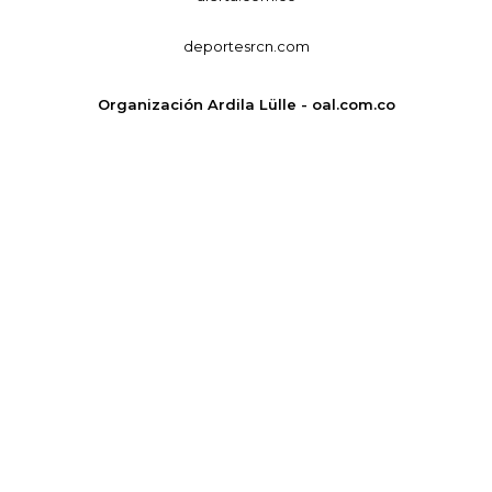
deportesrcn.com
Organización Ardila Lülle - oal.com.co