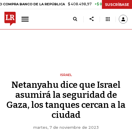
$ 408.498,97
+$ 8.753,81
+2,19%
BANCO DE LA REPÚBLICA
TASA D
SUSCRÍBASE
ISRAEL
Netanyahu dice que Israel
asumirá la seguridad de
Gaza, los tanques cercan a la
ciudad
martes, 7 de noviembre de 2023