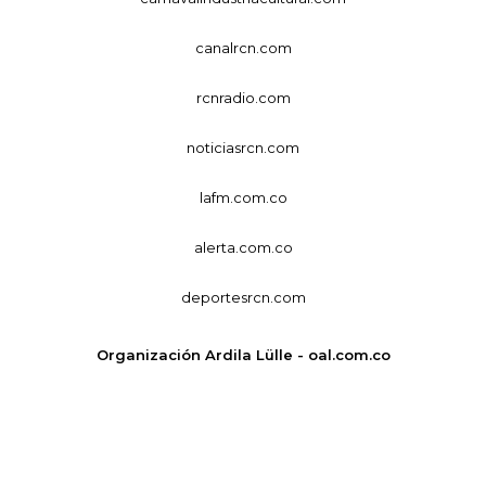
canalrcn.com
rcnradio.com
noticiasrcn.com
lafm.com.co
alerta.com.co
deportesrcn.com
Organización Ardila Lülle - oal.com.co