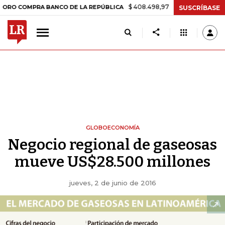
$ 408.498,97
+$ 8.753,81
+2,19%
MPRA BANCO DE LA REPÚBLICA
T
SUSCRÍBASE
GLOBOECONOMÍA
Negocio regional de gaseosas
mueve US$28.500 millones
jueves, 2 de junio de 2016