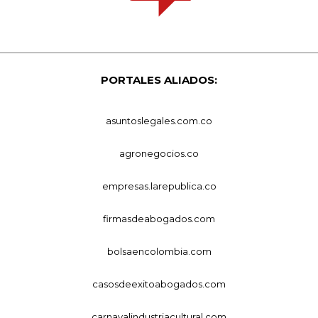
PORTALES ALIADOS:
asuntoslegales.com.co
agronegocios.co
empresas.larepublica.co
firmasdeabogados.com
bolsaencolombia.com
casosdeexitoabogados.com
carnavalindustriacultural.com