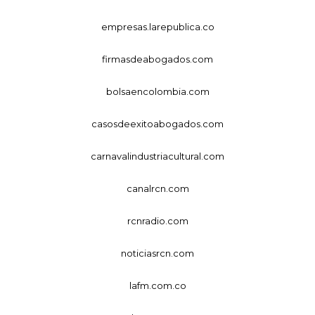
empresas.larepublica.co
firmasdeabogados.com
bolsaencolombia.com
casosdeexitoabogados.com
carnavalindustriacultural.com
canalrcn.com
rcnradio.com
noticiasrcn.com
lafm.com.co