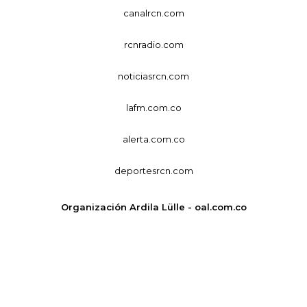
canalrcn.com
rcnradio.com
noticiasrcn.com
lafm.com.co
alerta.com.co
deportesrcn.com
Organización Ardila Lülle - oal.com.co