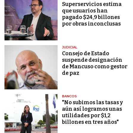
Superservicios estima
que usuarios han
pagado $24,9 billones
por obras inconclusas
JUDICIAL
Consejo de Estado
suspende designación
de Mancuso como gestor
de paz
BANCOS
"No subimos las tasas y
aún así logramos unas
utilidades por $1,2
billones en tres años"