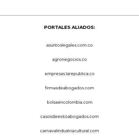
PORTALES ALIADOS:
asuntoslegales.com.co
agronegocios.co
empresas.larepublica.co
firmasdeabogados.com
bolsaencolombia.com
casosdeexitoabogados.com
carnavalindustriacultural.com