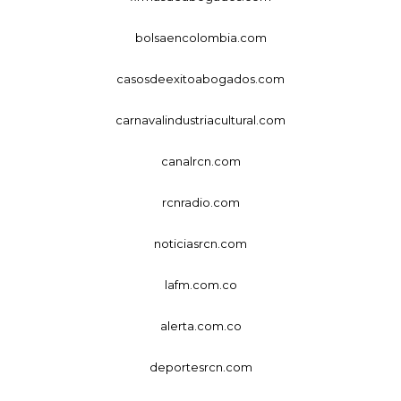
bolsaencolombia.com
casosdeexitoabogados.com
carnavalindustriacultural.com
canalrcn.com
rcnradio.com
noticiasrcn.com
lafm.com.co
alerta.com.co
deportesrcn.com