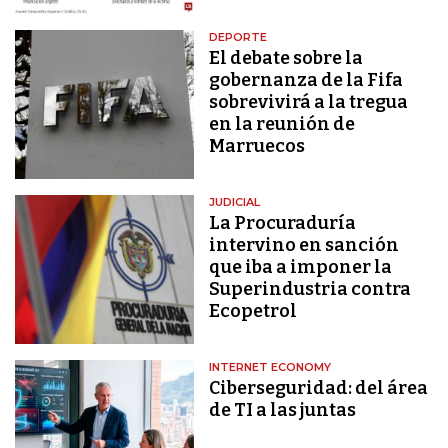
DEPORTE
El debate sobre la
gobernanza de la Fifa
sobrevivirá a la tregua
en la reunión de
Marruecos
JUDICIAL
La Procuraduría
intervino en sanción
que iba a imponer la
Superindustria contra
Ecopetrol
INTERNET ECONOMY
Ciberseguridad: del área
de TI a las juntas