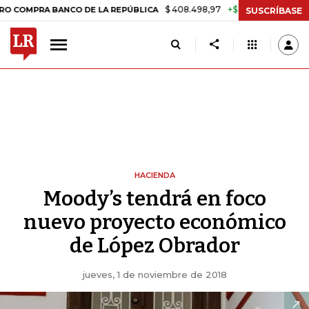
$ 408.498,97
+$ 8.753,81
+2,19%
BANCO DE LA REPÚBLICA
TASA D
SUSCRÍBASE
HACIENDA
Moody’s tendrá en foco
nuevo proyecto económico
de López Obrador
jueves, 1 de noviembre de 2018