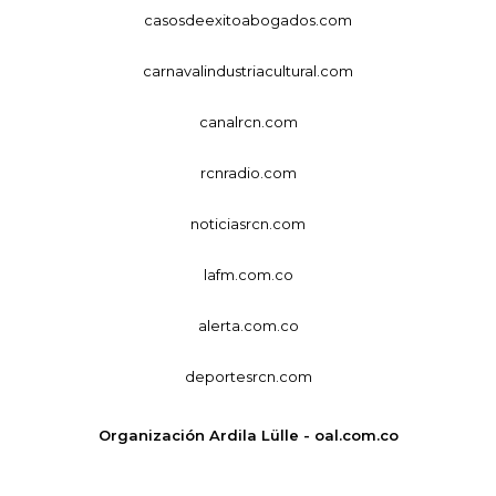
casosdeexitoabogados.com
carnavalindustriacultural.com
canalrcn.com
rcnradio.com
noticiasrcn.com
lafm.com.co
alerta.com.co
deportesrcn.com
Organización Ardila Lülle - oal.com.co