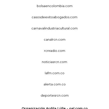
bolsaencolombia.com
casosdeexitoabogados.com
carnavalindustriacultural.com
canalrcn.com
rcnradio.com
noticiasrcn.com
lafm.com.co
alerta.com.co
deportesrcn.com
Organización Ardila Lülle - oal.com.co