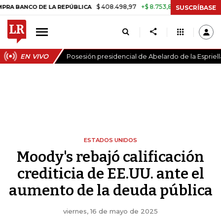
$ 408.498,97
+$ 8.753,81
+2,19%
O DE LA REPÚBLICA
TASA DE U
SUSCRÍBASE
EN VIVO
Posesión presidencial de Abelardo de la Espriell
ESTADOS UNIDOS
Moody's rebajó calificación
crediticia de EE.UU. ante el
aumento de la deuda pública
viernes, 16 de mayo de 2025