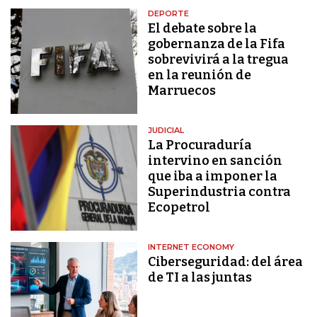
DEPORTE
El debate sobre la
gobernanza de la Fifa
sobrevivirá a la tregua
en la reunión de
Marruecos
JUDICIAL
La Procuraduría
intervino en sanción
que iba a imponer la
Superindustria contra
Ecopetrol
INTERNET ECONOMY
Ciberseguridad: del área
de TI a las juntas