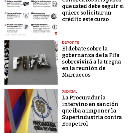
que usted debe seguir si
quiere solicitar un
crédito este curso
DEPORTE
El debate sobre la
gobernanza de la Fifa
sobrevivirá a la tregua
en la reunión de
Marruecos
JUDICIAL
La Procuraduría
intervino en sanción
que iba a imponer la
Superindustria contra
Ecopetrol