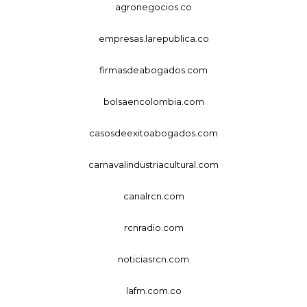
agronegocios.co
empresas.larepublica.co
firmasdeabogados.com
bolsaencolombia.com
casosdeexitoabogados.com
carnavalindustriacultural.com
canalrcn.com
rcnradio.com
noticiasrcn.com
lafm.com.co