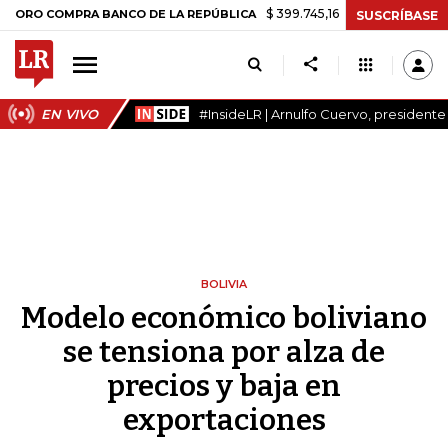
$ 399.745,16
+$ 2.295,71
+0,58%
OMPRA BANCO DE LA REPÚBLICA
SUSCRÍBASE
EN VIVO
#InsideLR | Arnulfo Cuervo, president
BOLIVIA
Modelo económico boliviano
se tensiona por alza de
precios y baja en
exportaciones