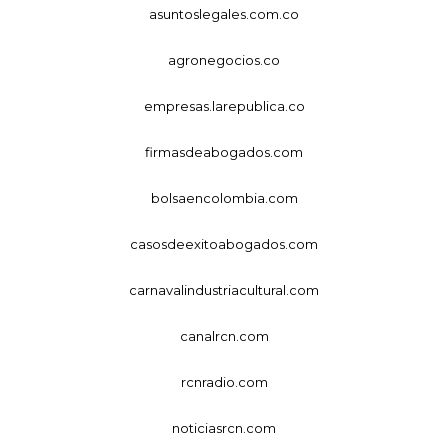
asuntoslegales.com.co
agronegocios.co
empresas.larepublica.co
firmasdeabogados.com
bolsaencolombia.com
casosdeexitoabogados.com
carnavalindustriacultural.com
canalrcn.com
rcnradio.com
noticiasrcn.com