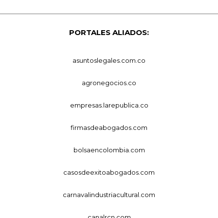
PORTALES ALIADOS:
asuntoslegales.com.co
agronegocios.co
empresas.larepublica.co
firmasdeabogados.com
bolsaencolombia.com
casosdeexitoabogados.com
carnavalindustriacultural.com
canalrcn.com