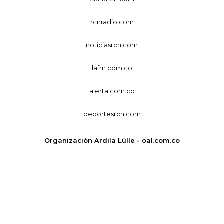
rcnradio.com
noticiasrcn.com
lafm.com.co
alerta.com.co
deportesrcn.com
Organización Ardila Lülle - oal.com.co